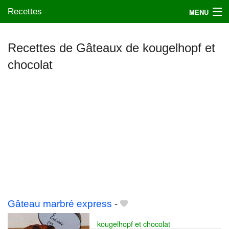
Recettes
MENU
Recettes de Gâteaux de kougelhopf et
chocolat
Mes blogs préférés
Gâteau marbré express
-
kougelhopf et chocolat