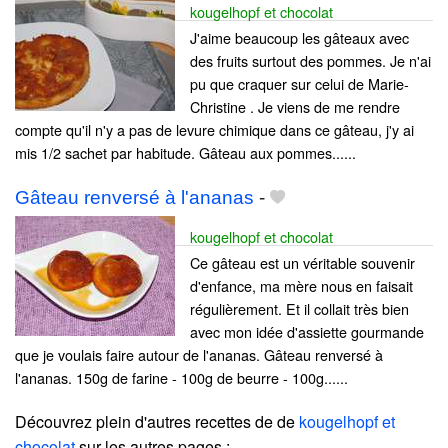
kougelhopf et chocolat
J'aime beaucoup les gâteaux avec
des fruits surtout des pommes. Je n'ai
pu que craquer sur celui de Marie-
Christine . Je viens de me rendre
compte qu'il n'y a pas de levure chimique dans ce gâteau, j'y ai
mis 1/2 sachet par habitude. Gâteau aux pommes......
Gâteau renversé à l'ananas
-
kougelhopf et chocolat
Ce gâteau est un véritable souvenir
d'enfance, ma mère nous en faisait
régulièrement. Et il collait très bien
avec mon idée d'assiette gourmande
que je voulais faire autour de l'ananas. Gâteau renversé à
l'ananas. 150g de farine - 100g de beurre - 100g......
Découvrez plein d'autres recettes de
de
kougelhopf et
chocolat
sur les autres pages :