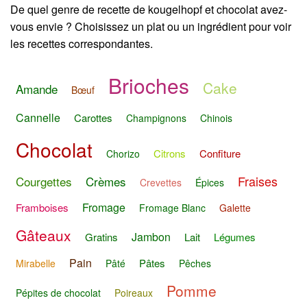
De quel genre de recette de kougelhopf et chocolat avez-
vous envie ? Choisissez un plat ou un ingrédient pour voir
les recettes correspondantes.
Brioches
Cake
Amande
Bœuf
Cannelle
Carottes
Champignons
Chinois
Chocolat
Citrons
Confiture
Chorizo
Fraises
Courgettes
Crèmes
Crevettes
Épices
Fromage
Framboises
Fromage Blanc
Galette
Gâteaux
Jambon
Gratins
Lait
Légumes
Pain
Pâtes
Mirabelle
Pâté
Pêches
Pomme
Pépites de chocolat
Poireaux