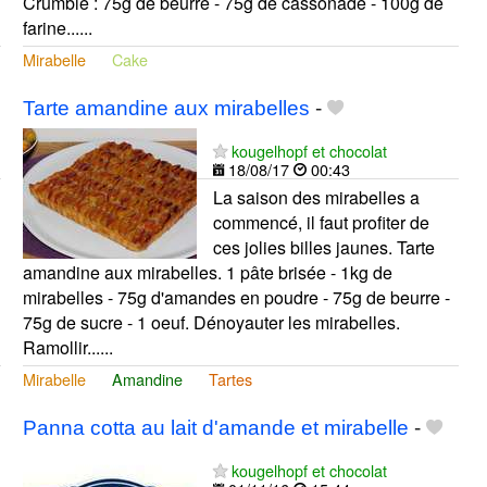
Crumble : 75g de beurre - 75g de cassonade - 100g de
farine......
Mirabelle
Cake
Tarte amandine aux mirabelles
-
kougelhopf et chocolat
18/08/17
00:43
La saison des mirabelles a
commencé, il faut profiter de
ces jolies billes jaunes. Tarte
amandine aux mirabelles. 1 pâte brisée - 1kg de
mirabelles - 75g d'amandes en poudre - 75g de beurre -
75g de sucre - 1 oeuf. Dénoyauter les mirabelles.
Ramollir......
Mirabelle
Amandine
Tartes
Panna cotta au lait d'amande et mirabelle
-
kougelhopf et chocolat