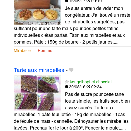
16/05/17
00:10
Je suis entrain de vider mon
congélateur. J'ai trouvé un reste
de mirabelles surgelées, pas
suffisant pour une tarte mais pour des petites tatins
individuelles c'était parfait. Tatin aux mirabelles et aux
pommes. Pâte : 150g de beurre - 2 petits jaunes......
Mirabelle
Pomme
Tarte aux mirabelles
-
kougelhopf et chocolat
30/08/16
02:34
Pas de sucre pour cette tarte
toute simple, les fruits sont bien
assez sucrés. Tarte aux
mirabelles. 1 pâte feuilletée - 1kg de mirabelles - 1càs
de fécule de maïs - cannelle. Dénoyauter les mirabelles
lavées. Préchauffer le four à 200°. Foncer le moule......