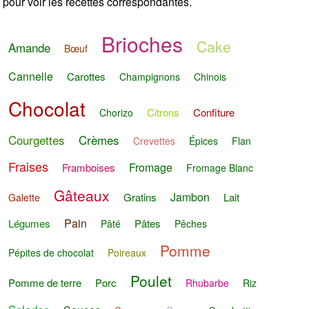
pour voir les recettes correspondantes.
Brioches
Cake
Amande
Bœuf
Cannelle
Carottes
Champignons
Chinois
Chocolat
Citrons
Confiture
Chorizo
Courgettes
Crèmes
Crevettes
Épices
Flan
Fraises
Fromage
Framboises
Fromage Blanc
Gâteaux
Jambon
Gratins
Lait
Galette
Pain
Légumes
Pâtes
Pâté
Pêches
Pomme
Pépites de chocolat
Poireaux
Poulet
Pomme de terre
Porc
Rhubarbe
Riz