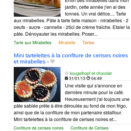
Enfin des mirabelles dans mon
jardin, cette année j'en ai des
tonnes. Un vrai délice.... Tarte
aux mirabelles. Pâte à tarte faite maison - mirabelles - 2
oeufs - sucre - cannelle - 25cl de crème fraîche. Etaler la
pâte. Dénoyauter les mirabelles. Poser...
Tarte aux Mirabelles
Mirabelle
Tartes
Mini tartelettes à la confiture de cerises noires
et mirabelles
-
kougelhopf et chocolat
31/01/13
04:49
Une visite qui s'annonce en
dernière minute pour le café.
Heureusement j'ai toujours une
pâte sablée prête à être déroulée au fond de mon frigo,
ainsi que de la confiture de mon partenaire stdalfour.
Mini tartelettes à la confiture de cerises noires et...
Confiture de cerises noires
Confiture de Cerises