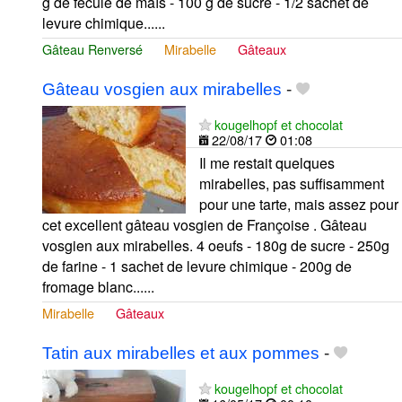
g de fécule de maïs - 100 g de sucre - 1/2 sachet de
levure chimique......
Gâteau Renversé
Mirabelle
Gâteaux
Gâteau vosgien aux mirabelles
-
kougelhopf et chocolat
22/08/17
01:08
Il me restait quelques
mirabelles, pas suffisamment
pour une tarte, mais assez pour
cet excellent gâteau vosgien de Françoise . Gâteau
vosgien aux mirabelles. 4 oeufs - 180g de sucre - 250g
de farine - 1 sachet de levure chimique - 200g de
fromage blanc......
Mirabelle
Gâteaux
Tatin aux mirabelles et aux pommes
-
kougelhopf et chocolat