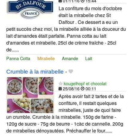
01/11/16
15:44
La confiture du mois d'octobre
était la mirabelle chez St
Dalfour . Ce dessert a eu un
petit succès chez moi, la mirabelle alliée à la douceur du
lait d'amandes était parfaite. Panna cotta au lait
d'amandes et mirabelle. 25cl de crème fraîche - 25cl
de......
Panna Cotta
Mirabelle
Amande
Lait
Crumble à la mirabelle
-
kougelhopf et chocolat
25/08/16
00:11
Après avoir fait 2 tartes et de la
confiture, il restait quelques
mirabelles, juste de quoi faire
un crumble. Crumble à la mirabelle. 150g de farine -
120g de sucre - 75g de beurre - 1càc de cannelle. 200g
de mirabelles dénoyautées. Préchauffer le four......