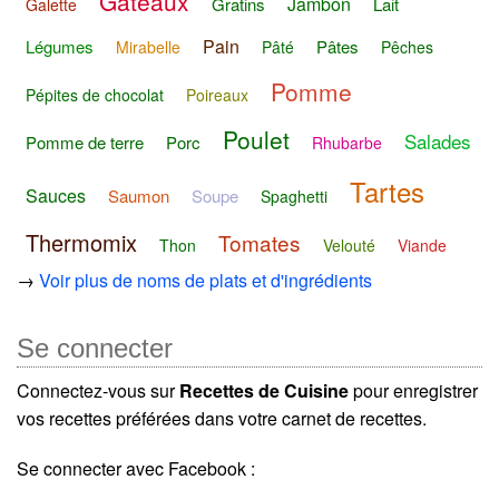
Gâteaux
Jambon
Gratins
Lait
Galette
Pain
Légumes
Pâtes
Mirabelle
Pâté
Pêches
Pomme
Pépites de chocolat
Poireaux
Poulet
Salades
Pomme de terre
Porc
Rhubarbe
Tartes
Sauces
Saumon
Soupe
Spaghetti
Thermomix
Tomates
Thon
Velouté
Viande
→
Voir plus de noms de plats et d'ingrédients
Se connecter
Connectez-vous sur
Recettes de Cuisine
pour enregistrer
vos recettes préférées dans votre carnet de recettes.
Se connecter avec Facebook :