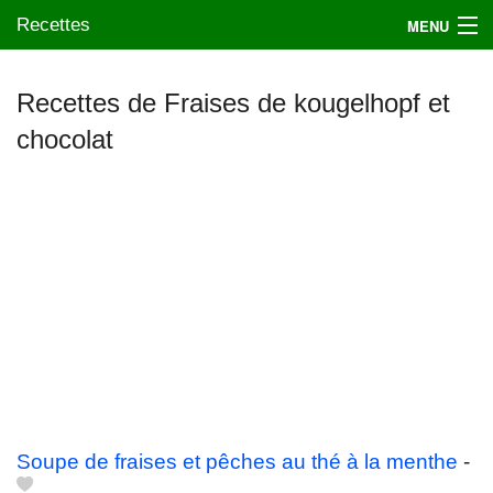
Recettes
MENU
Recettes de Fraises de kougelhopf et
chocolat
Mes blogs préférés
Soupe de fraises et pêches au thé à la menthe
-