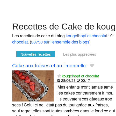
Recettes de Cake de kouge
Les recettes de cake du blog
kougelhopf et chocolat
: 91
chocolat
. (
38750 sur l'ensemble des blogs
)
Nouvelles recettes
Les plus appréciées
Cake aux fraises et au limoncello
-
kougelhopf et chocolat
28/06/23
00:17
Mes enfants n'ont jamais aimé
les cakes contrairement à moi,
ils trouvaient ces gâteaux trop
secs ! Celui ci ne l'était pas du tout grâce aux fraises,
seul regret elles sont toutes tombées dans le fond ce qui