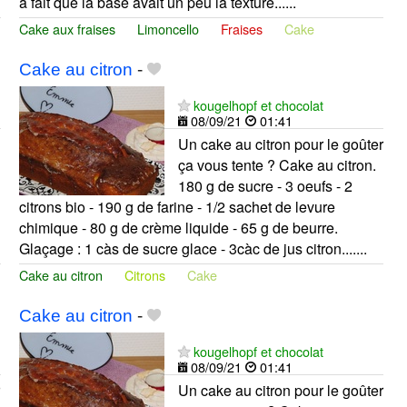
a fait que la base avait un peu la texture......
Cake aux fraises
Limoncello
Fraises
Cake
Cake au citron
-
kougelhopf et chocolat
08/09/21
01:41
Un cake au citron pour le goûter
ça vous tente ? Cake au citron.
180 g de sucre - 3 oeufs - 2
citrons bio - 190 g de farine - 1/2 sachet de levure
chimique - 80 g de crème liquide - 65 g de beurre.
Glaçage : 1 càs de sucre glace - 3càc de jus citron.......
Cake au citron
Citrons
Cake
Cake au citron
-
kougelhopf et chocolat
08/09/21
01:41
Un cake au citron pour le goûter