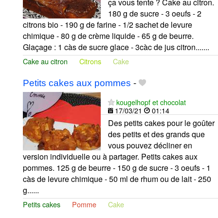
ça vous tente ? Cake au citron.
180 g de sucre - 3 oeufs - 2
citrons bio - 190 g de farine - 1/2 sachet de levure
chimique - 80 g de crème liquide - 65 g de beurre.
Glaçage : 1 càs de sucre glace - 3càc de jus citron.......
Cake au citron
Citrons
Cake
Petits cakes aux pommes
-
kougelhopf et chocolat
17/03/21
01:14
Des petits cakes pour le goûter
des petits et des grands que
vous pouvez décliner en
version individuelle ou à partager. Petits cakes aux
pommes. 125 g de beurre - 150 g de sucre - 3 oeufs - 1
càs de levure chimique - 50 ml de rhum ou de lait - 250
g......
Petits cakes
Pomme
Cake