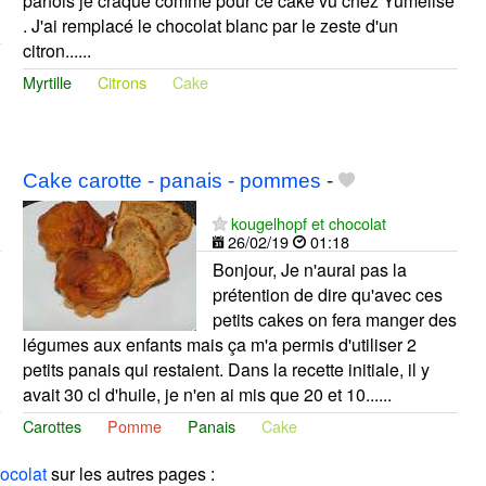
parfois je craque comme pour ce cake vu chez Yumelise
. J'ai remplacé le chocolat blanc par le zeste d'un
citron......
Myrtille
Citrons
Cake
Cake carotte - panais - pommes
-
kougelhopf et chocolat
26/02/19
01:18
Bonjour, Je n'aurai pas la
prétention de dire qu'avec ces
petits cakes on fera manger des
légumes aux enfants mais ça m'a permis d'utiliser 2
petits panais qui restaient. Dans la recette initiale, il y
avait 30 cl d'huile, je n'en ai mis que 20 et 10......
Carottes
Pomme
Panais
Cake
ocolat
sur les autres pages :