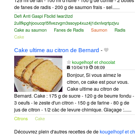
125 ml de lait - 100 ml d'huile - 100 g de comté - 2 bottes
de fanes de radis - 200 g de saumon frais - sel......
Defi Anti Gaspi Fbclid Iwar2izd
2ullfkpghjooucqrl5flvezvgm3ssoyp4xuz4j1dxnlvqrtpzjvu
Cake au saumon
Fanes de Radis
Saumon
Radis
Cake
Cake ultime au citron de Bernard
-
kougelhopf et chocolat
10/04/19
08:09
Bonjour, Si vous aimez le
citron, ce cake est pour vous.
Cake ultime au citron de
Bernard. Cake : 175 g de sucre - 120 g de beurre fondu -
3 oeufs - le zeste d'un citron - 150 g de farine - 80 g de
jus de citron - 1/2 càc de levure chimique. Glaçage :......
Citrons
Cake
Découvrez plein d'autres recettes de
de
kougelhopf et ch