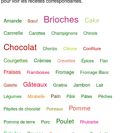
pour voir les recettes correspondantes.
Brioches
Cake
Amande
Bœuf
Cannelle
Carottes
Champignons
Chinois
Chocolat
Citrons
Confiture
Chorizo
Courgettes
Crèmes
Crevettes
Épices
Flan
Fraises
Fromage
Framboises
Fromage Blanc
Gâteaux
Jambon
Gratins
Lait
Galette
Pain
Légumes
Pâtes
Mirabelle
Pâté
Pêches
Pomme
Pépites de chocolat
Poireaux
Poulet
Pomme de terre
Porc
Rhubarbe