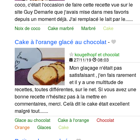
coco, c'était l'occasion de faire cette recette vue sur le
site Guy Demarle que j'avais mise dans mes favoris
depuis un moment déjà. J'ai remplacé le lait par le......
Noix de coco
Cake marbré
Marbré
Cake
Cake à l'orange glacé au chocolat
-
kougelhopf et chocolat
27/11/19
08:03
Mon glaçage n'était pas
satisfaisant , j'en fais rarement
et il y a une multitude de
recettes, toutes différentes, sur le net. Si vous avez une
bonne recette n'hésitez pas à la mettre en
commentaires, merci. Celà dit le cake était excellent
malgré tout.......
Glace au chocolat
Cake à l'orange
Chocolat
Orange
Glaces
Cake