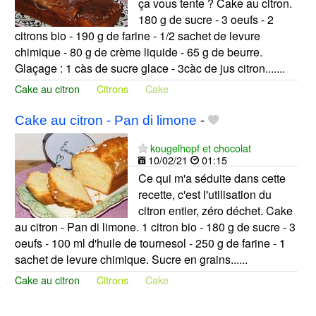
ça vous tente ? Cake au citron.
180 g de sucre - 3 oeufs - 2
citrons bio - 190 g de farine - 1/2 sachet de levure
chimique - 80 g de crème liquide - 65 g de beurre.
Glaçage : 1 càs de sucre glace - 3càc de jus citron.......
Cake au citron
Citrons
Cake
Cake au citron - Pan di limone
-
kougelhopf et chocolat
10/02/21
01:15
Ce qui m'a séduite dans cette
recette, c'est l'utilisation du
citron entier, zéro déchet. Cake
au citron - Pan di limone. 1 citron bio - 180 g de sucre - 3
oeufs - 100 ml d'huile de tournesol - 250 g de farine - 1
sachet de levure chimique. Sucre en grains......
Cake au citron
Citrons
Cake