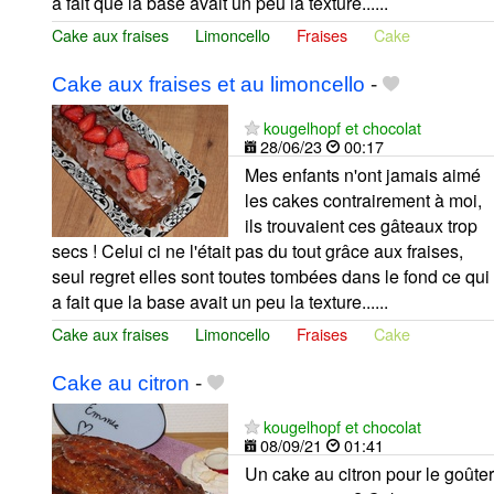
a fait que la base avait un peu la texture......
Cake aux fraises
Limoncello
Fraises
Cake
Cake aux fraises et au limoncello
-
kougelhopf et chocolat
28/06/23
00:17
Mes enfants n'ont jamais aimé
les cakes contrairement à moi,
ils trouvaient ces gâteaux trop
secs ! Celui ci ne l'était pas du tout grâce aux fraises,
seul regret elles sont toutes tombées dans le fond ce qui
a fait que la base avait un peu la texture......
Cake aux fraises
Limoncello
Fraises
Cake
Cake au citron
-
kougelhopf et chocolat
08/09/21
01:41
Un cake au citron pour le goûter