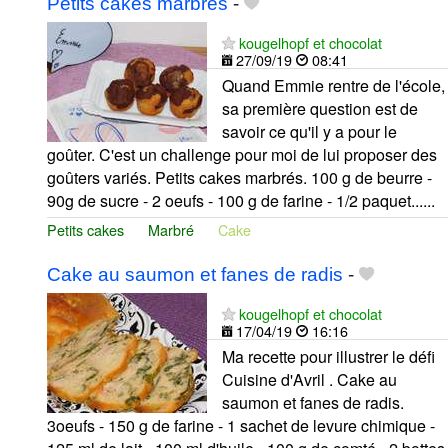
Petits cakes marbrés
-
kougelhopf et chocolat
27/09/19
08:41
Quand Emmie rentre de l'école,
sa première question est de
savoir ce qu'il y a pour le
goûter. C'est un challenge pour moi de lui proposer des
goûters variés. Petits cakes marbrés. 100 g de beurre -
90g de sucre - 2 oeufs - 100 g de farine - 1/2 paquet......
Petits cakes
Marbré
Cake
Cake au saumon et fanes de radis
-
kougelhopf et chocolat
17/04/19
16:16
Ma recette pour illustrer le défi
Cuisine d'Avril . Cake au
saumon et fanes de radis.
3oeufs - 150 g de farine - 1 sachet de levure chimique -