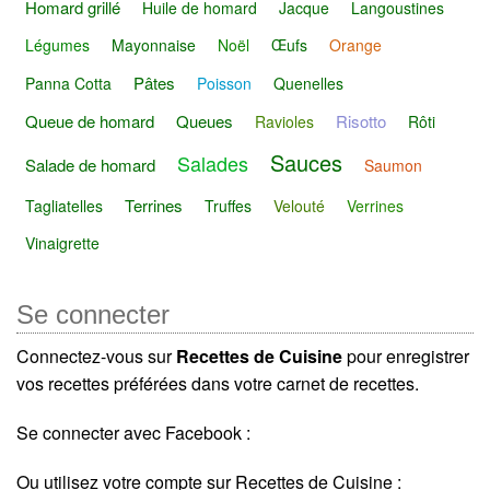
Homard grillé
Huile de homard
Jacque
Langoustines
Légumes
Mayonnaise
Noël
Œufs
Orange
Pâtes
Panna Cotta
Poisson
Quenelles
Queue de homard
Queues
Risotto
Ravioles
Rôti
Sauces
Salades
Salade de homard
Saumon
Terrines
Tagliatelles
Truffes
Velouté
Verrines
Vinaigrette
Se connecter
Connectez-vous sur
Recettes de Cuisine
pour enregistrer
vos recettes préférées dans votre carnet de recettes.
Se connecter avec Facebook :
Ou utilisez votre compte sur Recettes de Cuisine :