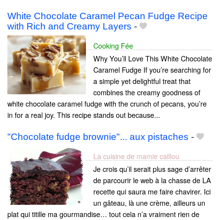
White Chocolate Caramel Pecan Fudge Recipe
with Rich and Creamy Layers
-
Cooking Fée
Why You’ll Love This White Chocolate
Caramel Fudge If you’re searching for
a simple yet delightful treat that
combines the creamy goodness of
white chocolate caramel fudge with the crunch of pecans, you’re
in for a real joy. This recipe stands out because...
"Chocolate fudge brownie"... aux pistaches
-
La cuisine de mamie caillou
Je crois qu’il serait plus sage d’arrêter
de parcourir le web à la chasse de LA
recette qui saura me faire chavirer. Ici
un gâteau, là une crème, ailleurs un
plat qui titille ma gourmandise… tout cela n’a vraiment rien de