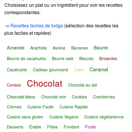
Choisissez un plat ou un ingrédient pour voir les recettes
correspondantes.
→
Recettes faciles de fudge
(sélection des recettes les
plus faciles et rapides)
Amande
Beurre
Arachide
Avoine
Bananes
Brownies
Beurre de cacahuète
Beurre salé
Biscuits
Caramel
Cacahuète
Cadeau gourmand
Cake
Chocolat
Cerises
Chocolat au lait
Chocolat blanc
Chocolat noir
Cookies
Cranberries
Crèmes
Cuisine Facile
Cuisine Rapide
Cuisine sans gluten
Cuisine Vegane
Cuisine végétarienne
Desserts
Érable
Fêtes
Fondant
Fruits