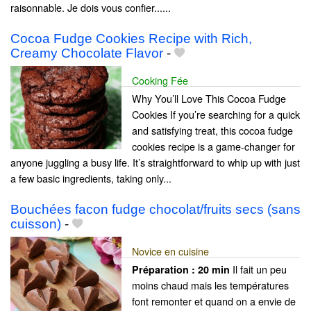
raisonnable. Je dois vous confier......
Cocoa Fudge Cookies Recipe with Rich,
Creamy Chocolate Flavor
-
Cooking Fée
Why You’ll Love This Cocoa Fudge
Cookies If you’re searching for a quick
and satisfying treat, this cocoa fudge
cookies recipe is a game-changer for
anyone juggling a busy life. It’s straightforward to whip up with just
a few basic ingredients, taking only...
Bouchées facon fudge chocolat/fruits secs (sans
cuisson)
-
Novice en cuisine
Il fait un peu
Préparation :
20 min
moins chaud mais les températures
font remonter et quand on a envie de