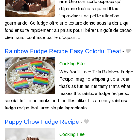
Une confiserie express qui
min
dépanne toujours quand il faut
improviser une petite attention
gourmande. Ce fudge offre une texture dense sous la dent, qui
fond ensuite rapidement au palais pour libérer un goût de cacao
bien franc, contrasté par le croquant...
Rainbow Fudge Recipe Easy Colorful Treat
-
Cooking Fée
Why You’ll Love This Rainbow Fudge
Recipe Imagine whipping up a treat
that’s as fun as it is tasty that’s what
makes this rainbow fudge recipe so
special for home cooks and families alike. It’s an easy rainbow
fudge recipe that turns simple ingredients...
Puppy Chow Fudge Recipe
-
Cooking Fée