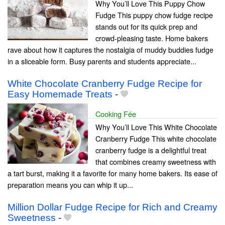
Why You’ll Love This Puppy Chow
Fudge This puppy chow fudge recipe
stands out for its quick prep and
crowd-pleasing taste. Home bakers
rave about how it captures the nostalgia of muddy buddies fudge
in a sliceable form. Busy parents and students appreciate...
White Chocolate Cranberry Fudge Recipe for
Easy Homemade Treats
-
Cooking Fée
Why You’ll Love This White Chocolate
Cranberry Fudge This white chocolate
cranberry fudge is a delightful treat
that combines creamy sweetness with
a tart burst, making it a favorite for many home bakers. Its ease of
preparation means you can whip it up...
Million Dollar Fudge Recipe for Rich and Creamy
Sweetness
-