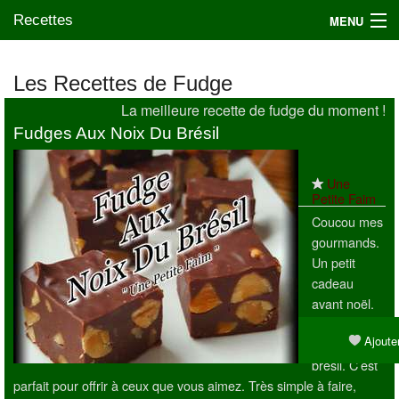
Recettes
MENU
Les Recettes de Fudge
La meilleure recette de fudge du moment !
Mes blogs préférés
Fudges Aux Noix Du Brésil
Une
Petite Faim
Coucou mes
gourmands.
Un petit
cadeau
avant noël.
Des Fudges
Ajouter
aux noix du
brésil. C’est
parfait pour offrir à ceux que vous aimez. Très simple à faire,