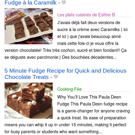
Fudge à la Caramilk
-
Les plats cuisinés de Esther B
J'avais déjà fait deux versions de
sucre à la crème avec Caramilks ( ici
et ici ) que j'avais beaucoup aimé
mais cette fois-ci je vous offre la
version chocolatée! Très très cochon, sucré et bien fondant!! Ça
se déguste avec parcimonie:) Des bouchées décadentes...
5 Minute Fudge Recipe for Quick and Delicious
Chocolate Treats
-
Cooking Fée
Why You’ll Love This Paula Deen
Fudge This Paula Deen fudge recipe
is a game-changer for anyone craving
a quick treat. Its ease of preparation
means you can whip it up in under 15 minutes, making it perfect
for busy parents or students who want something...