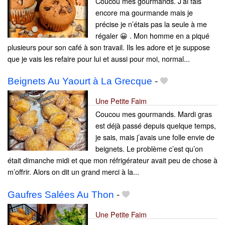
Coucou mes gourmands. J’ai fais
encore ma gourmande mais je
précise je n’étais pas la seule à me
régaler 😀 . Mon homme en a piqué
plusieurs pour son café à son travail. Ils les adore et je suppose
que je vais les refaire pour lui et aussi pour moi, normal...
Beignets Au Yaourt à La Grecque
-
Une Petite Faim
Coucou mes gourmands. Mardi gras
est déjà passé depuis quelque temps,
je sais, mais j’avais une folle envie de
beignets. Le problème c’est qu’on
était dimanche midi et que mon réfrigérateur avait peu de chose à
m’offrir. Alors on dit un grand merci à la...
Gaufres Salées Au Thon
-
Une Petite Faim