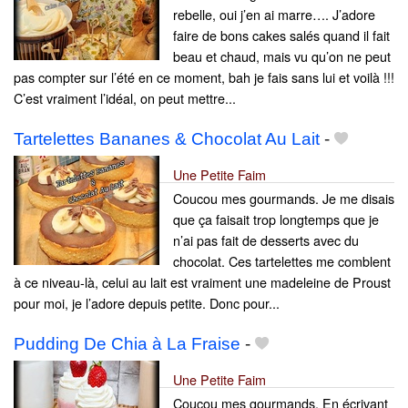
rebelle, oui j’en ai marre…. J’adore
faire de bons cakes salés quand il fait
beau et chaud, mais vu qu’on ne peut
pas compter sur l’été en ce moment, bah je fais sans lui et voilà !!!
C’est vraiment l’idéal, on peut mettre...
Tartelettes Bananes & Chocolat Au Lait
-
Une Petite Faim
Coucou mes gourmands. Je me disais
que ça faisait trop longtemps que je
n’ai pas fait de desserts avec du
chocolat. Ces tartelettes me comblent
à ce niveau-là, celui au lait est vraiment une madeleine de Proust
pour moi, je l’adore depuis petite. Donc pour...
Pudding De Chia à La Fraise
-
Une Petite Faim
Coucou mes gourmands. En écrivant