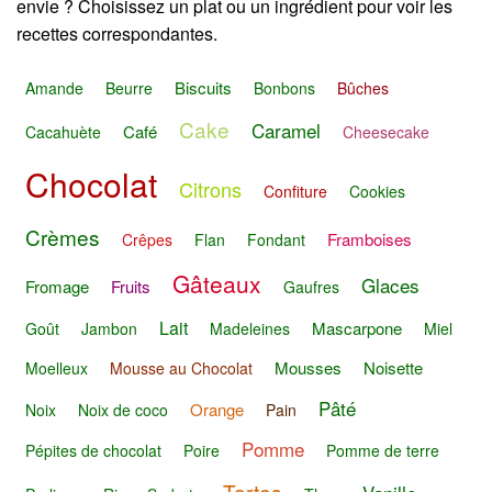
envie ? Choisissez un plat ou un ingrédient pour voir les
recettes correspondantes.
Biscuits
Amande
Beurre
Bonbons
Bûches
Cake
Caramel
Café
Cacahuète
Cheesecake
Chocolat
Citrons
Confiture
Cookies
Crèmes
Framboises
Crêpes
Flan
Fondant
Gâteaux
Glaces
Fromage
Fruits
Gaufres
Lait
Mascarpone
Goût
Jambon
Madeleines
Miel
Mousses
Noisette
Moelleux
Mousse au Chocolat
Pâté
Orange
Noix
Noix de coco
Pain
Pomme
Pépites de chocolat
Poire
Pomme de terre
Tartes