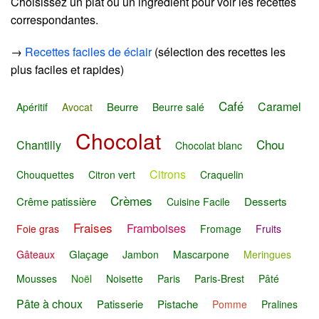
Choisissez un plat ou un ingrédient pour voir les recettes
correspondantes.
→
Recettes faciles de éclair
(sélection des recettes les
plus faciles et rapides)
Café
Caramel
Beurre
Apéritif
Avocat
Beurre salé
Chocolat
Chou
Chantilly
Chocolat blanc
Citrons
Chouquettes
Citron vert
Craquelin
Crèmes
Crême patissière
Desserts
Cuisine Facile
Fraises
Framboises
Foie gras
Fromage
Fruits
Glaçage
Gâteaux
Jambon
Mascarpone
Meringues
Mousses
Noël
Noisette
Paris
Paris-Brest
Pâté
Pâte à choux
Patisserie
Pistache
Pomme
Pralines