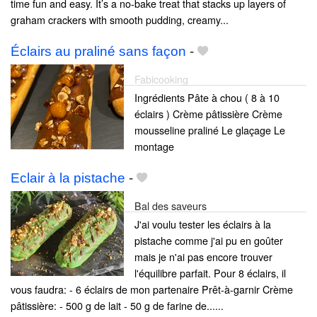
time fun and easy. It’s a no-bake treat that stacks up layers of
graham crackers with smooth pudding, creamy...
Éclairs au praliné sans façon
-
Fabicooking
Ingrédients Pâte à chou ( 8 à 10
éclairs ) Crème pâtissière Crème
mousseline praliné Le glaçage Le
montage
Eclair à la pistache
-
Bal des saveurs
J'ai voulu tester les éclairs à la
pistache comme j'ai pu en goûter
mais je n'ai pas encore trouver
l'équilibre parfait. Pour 8 éclairs, il
vous faudra: - 6 éclairs de mon partenaire Prêt-à-garnir Crème
pâtissière: - 500 g de lait - 50 g de farine de......