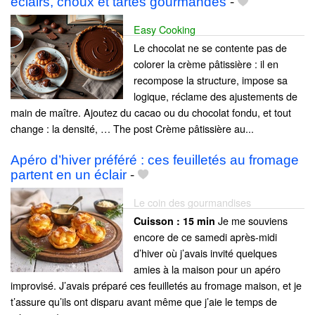
éclairs, choux et tartes gourmandes
-
Easy Cooking
Le chocolat ne se contente pas de
colorer la crème pâtissière : il en
recompose la structure, impose sa
logique, réclame des ajustements de
main de maître. Ajoutez du cacao ou du chocolat fondu, et tout
change : la densité, … The post Crème pâtissière au...
Apéro d’hiver préféré : ces feuilletés au fromage
partent en un éclair
-
Le coin des gourmandises
Je me souviens
Cuisson :
15 min
encore de ce samedi après-midi
d’hiver où j’avais invité quelques
amies à la maison pour un apéro
improvisé. J’avais préparé ces feuilletés au fromage maison, et je
t’assure qu’ils ont disparu avant même que j’aie le temps de