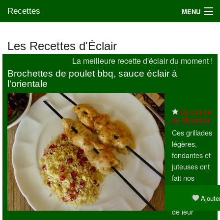
Recettes
MENU
Les Recettes d'Éclair
La meilleure recette d'éclair du moment !
Mes blogs préférés
Brochettes de poulet bbq, sauce éclair à
l’orientale
La cuisine
de Messidor
Ces grillades
légères,
fondantes et
juteuses ont
fait nos
délices hier,
Ajouter
la simplicité
de leur