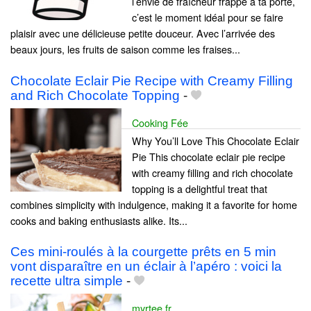
l’envie de fraîcheur frappe à ta porte,
c’est le moment idéal pour se faire
plaisir avec une délicieuse petite douceur. Avec l’arrivée des
beaux jours, les fruits de saison comme les fraises...
Chocolate Eclair Pie Recipe with Creamy Filling
and Rich Chocolate Topping
-
Cooking Fée
Why You’ll Love This Chocolate Eclair
Pie This chocolate eclair pie recipe
with creamy filling and rich chocolate
topping is a delightful treat that
combines simplicity with indulgence, making it a favorite for home
cooks and baking enthusiasts alike. Its...
Ces mini-roulés à la courgette prêts en 5 min
vont disparaître en un éclair à l’apéro : voici la
recette ultra simple
-
myrtee.fr