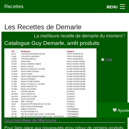
Recettes
MENU
Les Recettes de Demarle
La meilleure recette de demarle du moment !
Mes blogs préférés
Catalogue Guy Demarle, arrêt produits
Les
Ajouter
Gourmandises de Mamoune
Pour faire place aux nouveautés et/ou retour de certains produits,