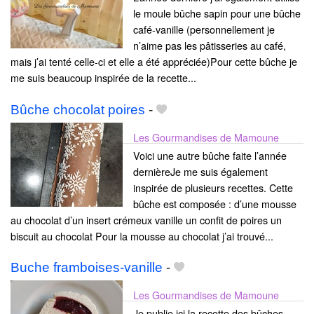
le moule bûche sapin pour une bûche
café-vanille (personnellement je
n’aime pas les pâtisseries au café,
mais j’ai tenté celle-ci et elle a été appréciée)Pour cette bûche je
me suis beaucoup inspirée de la recette...
Bûche chocolat poires
-
Les Gourmandises de Mamoune
Voici une autre bûche faite l’année
dernièreJe me suis également
inspirée de plusieurs recettes. Cette
bûche est composée : d’une mousse
au chocolat d’un insert crémeux vanille un confit de poires un
biscuit au chocolat Pour la mousse au chocolat j’ai trouvé...
Buche framboises-vanille
-
Les Gourmandises de Mamoune
Je publie ici la recette des bûches