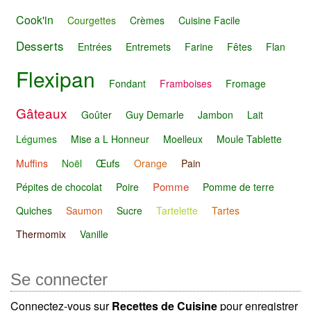
Cook'in
Courgettes
Crèmes
Cuisine Facile
Desserts
Entrées
Entremets
Farine
Fêtes
Flan
Flexipan
Fondant
Framboises
Fromage
Gâteaux
Goûter
Guy Demarle
Jambon
Lait
Légumes
Mise a L Honneur
Moelleux
Moule Tablette
Œufs
Muffins
Noël
Orange
Pain
Pomme
Pépites de chocolat
Poire
Pomme de terre
Quiches
Saumon
Sucre
Tartelette
Tartes
Thermomix
Vanille
Se connecter
Connectez-vous sur
Recettes de Cuisine
pour enregistrer