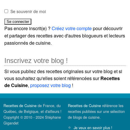
Se souvenir de moi
Pas encore inscrit(e) ?
Créez votre compte
pour découvrir
et partager des recettes avec d'autres blogueurs et lecteurs
passionnés de cuisine.
Inscrivez votre blog !
Si vous publiez des recettes originales sur votre blog et si
vous souhaitez qu'elles soient référencées sur
Recettes
de Cuisine
,
proposez votre blog
!
Recettes de Cuisine
de France, du
Recettes de Cuisine
référence les
Québec, de Belgique, et d'ailleurs !
recettes publiées sur une sélection
Copyright © 2010 - 2024 Stéphane
de blogs de cuisine.
Gigandet
Je veux en savoir plus !