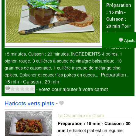
Préparation
:
15 min -
Cuisson :
Pour
20 min
2 pots
moyens
Ajouter
Préparation :
15 minutes. Cuisson : 20 minutes. INGREDIENTS 4 poires, 1
oignon rouge, 3 cuillères à soupe de vinaigre balsamique, 10
grammes de cassonade, 1 cuillère à soupe de mélange cinq
Préparation :
épices, Eplucher et couper les poires en cubes....
15 min - Cuisson :
20 min
- votez pour ajouter à votre carnet
Haricots verts plats
-
La Chaumière de Charo
Préparation :
15 min - Cuisson :
30
Le haricot plat est un légume
min