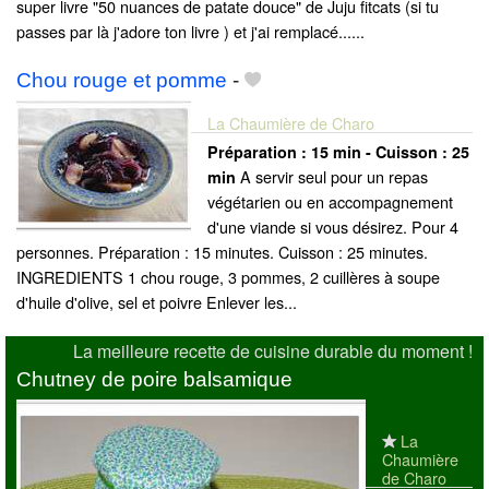
super livre "50 nuances de patate douce" de Juju fitcats (si tu
passes par là j'adore ton livre ) et j'ai remplacé......
Chou rouge et pomme
-
La Chaumière de Charo
Préparation :
15 min - Cuisson :
25
A servir seul pour un repas
min
végétarien ou en accompagnement
d'une viande si vous désirez. Pour 4
personnes. Préparation : 15 minutes. Cuisson : 25 minutes.
INGREDIENTS 1 chou rouge, 3 pommes, 2 cuillères à soupe
d'huile d'olive, sel et poivre Enlever les...
La meilleure recette de cuisine durable du moment !
Chutney de poire balsamique
La
Chaumière
de Charo