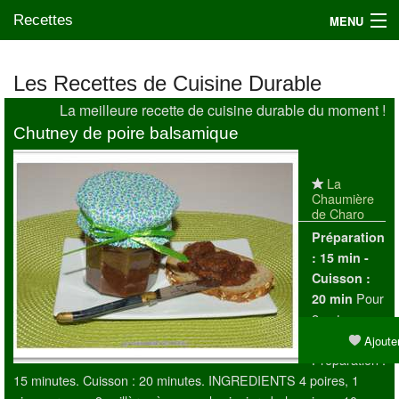
Recettes
MENU
Les Recettes de Cuisine Durable
La meilleure recette de cuisine durable du moment !
Mes blogs préférés
Chutney de poire balsamique
La
Chaumière
de Charo
Préparation
:
15 min -
Cuisson :
Pour
20 min
2 pots
moyens
Ajouter
Préparation :
15 minutes. Cuisson : 20 minutes. INGREDIENTS 4 poires, 1