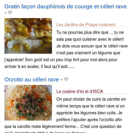
Gratin façon dauphinois de courge et céleri rave
-
Les Jardins de Priape cuisinent
Tu ne pourras plus dire que ... tu ne
sais pas quoi cuisiner avec le céleri!
Je dois vous avouer que le céleri rave
n'est pas vraiment un légume que
j'apprécie! Son goût est un peu trop fort pour moi alors pour
arriver à en avaler, il faut qu'il soit......
Orzotto au céleri rave
-
La cuisine d'ici et d'ISCA
On peut choisir de cuire la carotte en
même temps que le céleri rave si on
apprécie les légumes bien cuits. Je
préfère l'ajouter après l'orzotto afin
que la carotte reste légèrement ferme... C'est une question de
goût. Ingrédients 200 g de langues d'oiseau...