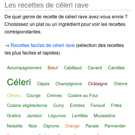
Les recettes de céleri rave
De quel genre de recette de céleri rave avez-vous envie ?
Choisissez un plat ou un ingrédient pour voir les recettes
correspondantes.
→
Recettes faciles de céleri rave
(sélection des recettes
les plus faciles et rapides)
Carottes
Accompagnement
Bœuf
Cabillaud
Canard
Céleri
Cèpes
Champignons
Châtaigne
Chèvre
Citrons
Courge
Crèmes
Cuisine au Four
Cuisine végétarienne
Curry
Entrées
Fenouil
Frites
Gratins
Jambon
Légumes
Lentilles
Mousseline
Noisette
Noix
Oignons
Orange
Panais
Parmentier