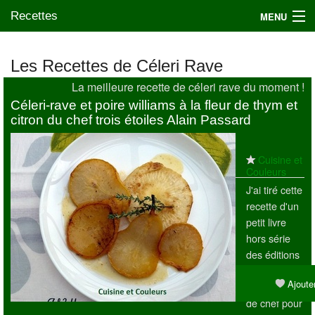
Recettes
MENU
Les Recettes de Céleri Rave
La meilleure recette de céleri rave du moment !
Mes blogs préférés
Céleri-rave et poire williams à la fleur de thym et
citron du chef trois étoiles Alain Passard
Cuisine et
Couleurs
J'ai tiré cette
recette d'un
petit livre
hors série
des éditions
Marie-Claire
Ajouter
" Recettes
de chef pour