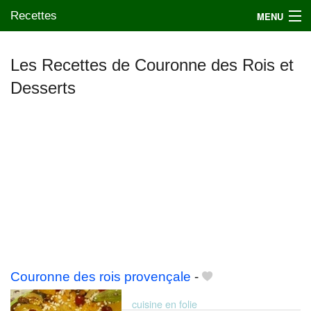
Recettes
MENU
Les Recettes de Couronne des Rois et
Desserts
Mes blogs préférés
Couronne des rois provençale
-
cuisine en folie