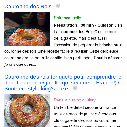
Couronne des Rois
-
Safrancannelle
Préparation :
30 min - Cuisson :
1h
La couronne des Rois C’est le mois
de la galette, mais c’est aussi
l’occasion de préparer la brioche où la
couronne des rois ,une recette facile à réaliser. Cette délicieuse
couronne garnie de fruits confits, bien parfumée ..Pour la décorer
j’avais quelques...
Couronne des rois (enquête pour comprendre le
débat couronne/galette qui secoue la France!) /
Southern style king's cake
-
Dans la cuisine d'Hilary
Un terrible débat secoue la France
tous les mois de janvier: êtes-vous
plutôt galette des rois ou couronne
des rois?? Ne revenons pas sur tous