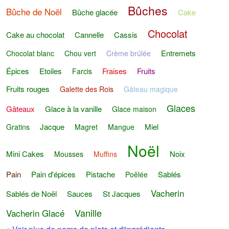
Bûches
Bûche de Noël
Bûche glacée
Cake
Chocolat
Cake au chocolat
Cannelle
Cassis
Entremets
Chocolat blanc
Chou vert
Crème brûlée
Épices
Etoiles
Fraises
Fruits
Farcis
Fruits rouges
Galette des Rois
Gâteau magique
Glaces
Gâteaux
Glace à la vanille
Glace maison
Jacque
Miel
Gratins
Magret
Mangue
Noël
Mini Cakes
Noix
Mousses
Muffins
Pain
Pain d'épices
Pistache
Sablés
Poêlée
Vacherin
Sablés de Noël
Sauces
St Jacques
Vanille
Vacherin Glacé