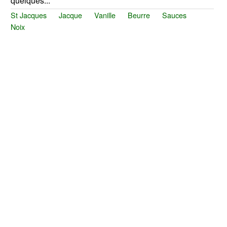
quelques...
St Jacques
Jacque
Vanille
Beurre
Sauces
Noix