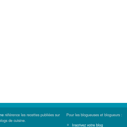
ine
référence les recettes publiées sur
Pour les blogueuses et blogueurs :
blogs de cuisine.
Inscrivez votre blog