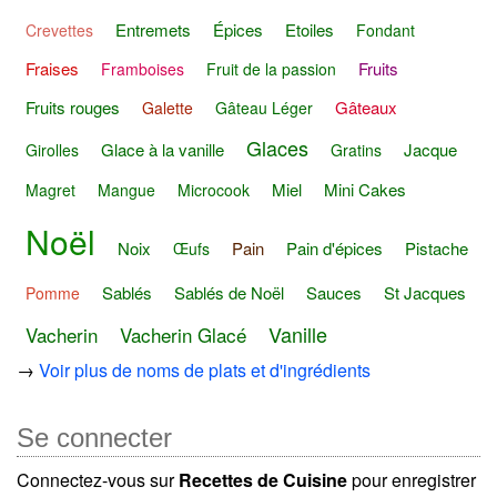
Entremets
Épices
Etoiles
Crevettes
Fondant
Fraises
Fruits
Framboises
Fruit de la passion
Fruits rouges
Gâteaux
Galette
Gâteau Léger
Glaces
Glace à la vanille
Jacque
Girolles
Gratins
Miel
Mini Cakes
Magret
Mangue
Microcook
Noël
Noix
Pain
Pain d'épices
Pistache
Œufs
Sablés
Sablés de Noël
Sauces
St Jacques
Pomme
Vanille
Vacherin
Vacherin Glacé
→
Voir plus de noms de plats et d'ingrédients
Se connecter
Connectez-vous sur
Recettes de Cuisine
pour enregistrer