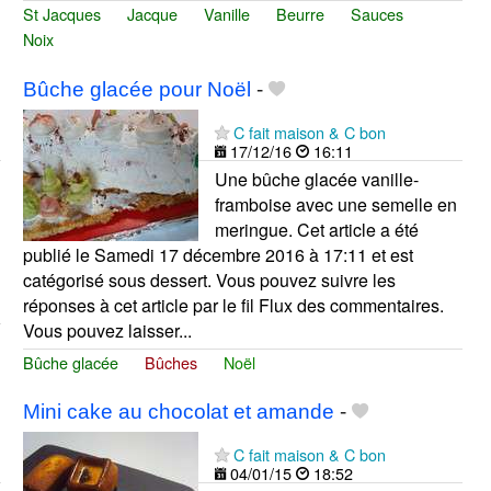
St Jacques
Jacque
Vanille
Beurre
Sauces
Noix
Bûche glacée pour Noël
-
C fait maison & C bon
17/12/16
16:11
Une bûche glacée vanille-
framboise avec une semelle en
meringue. Cet article a été
publié le Samedi 17 décembre 2016 à 17:11 et est
catégorisé sous dessert. Vous pouvez suivre les
réponses à cet article par le fil Flux des commentaires.
Vous pouvez laisser...
Bûche glacée
Bûches
Noël
Mini cake au chocolat et amande
-
C fait maison & C bon
04/01/15
18:52