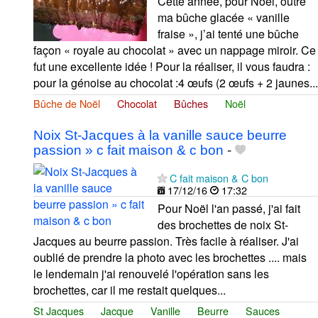
Cette année, pour Noël, outre
ma bûche glacée « vanille
fraise », j’ai tenté une bûche
façon « royale au chocolat » avec un nappage miroir. Ce
fut une excellente idée ! Pour la réaliser, il vous faudra :
pour la génoise au chocolat :4 œufs (2 œufs + 2 jaunes...
Bûche de Noël
Chocolat
Bûches
Noël
Noix St-Jacques à la vanille sauce beurre
passion » c fait maison & c bon
-
C fait maison & C bon
17/12/16
17:32
Pour Noël l'an passé, j'ai fait
des brochettes de noix St-
Jacques au beurre passion. Très facile à réaliser. J'ai
oublié de prendre la photo avec les brochettes .... mais
le lendemain j'ai renouvelé l'opération sans les
brochettes, car il me restait quelques...
St Jacques
Jacque
Vanille
Beurre
Sauces