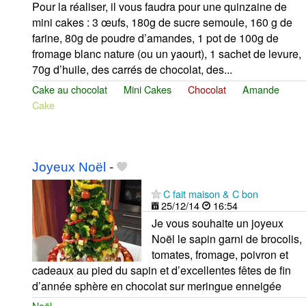
Pour la réaliser, il vous faudra pour une quinzaine de
mini cakes : 3 œufs, 180g de sucre semoule, 160 g de
farine, 80g de poudre d’amandes, 1 pot de 100g de
fromage blanc nature (ou un yaourt), 1 sachet de levure,
70g d’huile, des carrés de chocolat, des...
Cake au chocolat
Mini Cakes
Chocolat
Amande
Cake
Joyeux Noël
-
C fait maison & C bon
25/12/14
16:54
Je vous souhaite un joyeux
Noël le sapin garni de brocolis,
tomates, fromage, poivron et
cadeaux au pied du sapin et d’excellentes fêtes de fin
d’année sphère en chocolat sur meringue enneigée
Noël