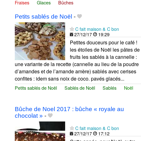
Fraises
Glaces
Bûches
Petits sablés de Noël
-
C fait maison & C bon
27/12/17
19:29
Petites douceurs pour le café !
les étoiles de Noël les pâtes de
fruits les sablés à la cannelle :
une variante de la recette (cannelle au lieu de la poudre
d’amandes et de l’amande amère) sablés avec cerises
confites : idem sans noix de coco. pavés glacés...
Petits sablés de Noël
Sablés de Noël
Sablés
Noël
Bûche de Noel 2017 : bûche « royale au
chocolat »
-
C fait maison & C bon
27/12/17
17:12