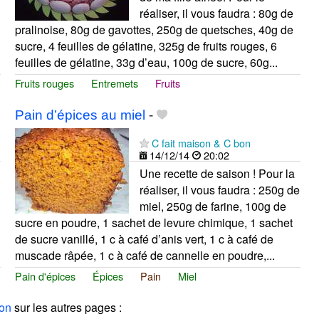
réaliser, il vous faudra : 80g de
pralinoise, 80g de gavottes, 250g de quetsches, 40g de
sucre, 4 feuilles de gélatine, 325g de fruits rouges, 6
feuilles de gélatine, 33g d’eau, 100g de sucre, 60g...
Fruits rouges
Entremets
Fruits
Pain d’épices au miel
-
C fait maison & C bon
14/12/14
20:02
Une recette de saison ! Pour la
réaliser, il vous faudra : 250g de
miel, 250g de farine, 100g de
sucre en poudre, 1 sachet de levure chimique, 1 sachet
de sucre vanillé, 1 c à café d’anis vert, 1 c à café de
muscade râpée, 1 c à café de cannelle en poudre,...
Pain d'épices
Épices
Pain
Miel
bon
sur les autres pages :