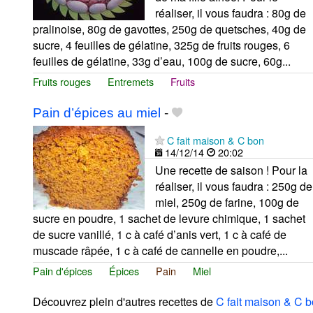
réaliser, il vous faudra : 80g de
pralinoise, 80g de gavottes, 250g de quetsches, 40g de
sucre, 4 feuilles de gélatine, 325g de fruits rouges, 6
feuilles de gélatine, 33g d’eau, 100g de sucre, 60g...
Fruits rouges
Entremets
Fruits
Pain d’épices au miel
-
C fait maison & C bon
14/12/14
20:02
Une recette de saison ! Pour la
réaliser, il vous faudra : 250g de
miel, 250g de farine, 100g de
sucre en poudre, 1 sachet de levure chimique, 1 sachet
de sucre vanillé, 1 c à café d’anis vert, 1 c à café de
muscade râpée, 1 c à café de cannelle en poudre,...
Pain d'épices
Épices
Pain
Miel
Découvrez plein d'autres recettes de
C fait maison & C 