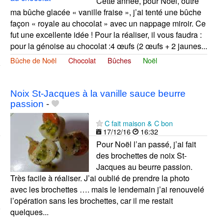
Cette année, pour Noël, outre
ma bûche glacée « vanille fraise », j’ai tenté une bûche
façon « royale au chocolat » avec un nappage miroir. Ce
fut une excellente idée ! Pour la réaliser, il vous faudra :
pour la génoise au chocolat :4 œufs (2 œufs + 2 jaunes...
Bûche de Noël
Chocolat
Bûches
Noël
Noix St-Jacques à la vanille sauce beurre
passion
-
C fait maison & C bon
17/12/16
16:32
Pour Noël l’an passé, j’ai fait
des brochettes de noix St-
Jacques au beurre passion.
Très facile à réaliser. J’ai oublié de prendre la photo
avec les brochettes …. mais le lendemain j’ai renouvelé
l’opération sans les brochettes, car il me restait
quelques...