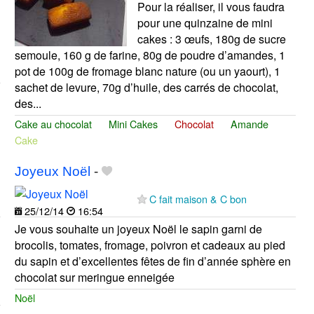
Pour la réaliser, il vous faudra
pour une quinzaine de mini
cakes : 3 œufs, 180g de sucre
semoule, 160 g de farine, 80g de poudre d’amandes, 1
pot de 100g de fromage blanc nature (ou un yaourt), 1
sachet de levure, 70g d’huile, des carrés de chocolat,
des...
Cake au chocolat
Mini Cakes
Chocolat
Amande
Cake
Joyeux Noël
-
C fait maison & C bon
25/12/14
16:54
Je vous souhaite un joyeux Noël le sapin garni de
brocolis, tomates, fromage, poivron et cadeaux au pied
du sapin et d’excellentes fêtes de fin d’année sphère en
chocolat sur meringue enneigée
Noël