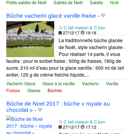
Petits sablés de Noël
Sablés de Noël
Sablés
Noël
Bûche vacherin glacé vanille-fraise
-
C fait maison & C bon
27/12/17
19:18
La traditionnelle bûche glacée
de Noël, style vacherin glacée :
Pour réaliser 14 parts, il vous
faudra : pour le sorbet fraise : 500g de fraises, 180g de
sucre, 210 ml d’eau pour la glace vanille : 500 ml de lait
entier, 125 g de crème fraîche liquide,...
Vacherin Glacé
Glace à la vanille
Vacherin
Vanille
Fraises
Glaces
Bûches
Bûche de Noel 2017 : bûche « royale au
chocolat »
-
C fait maison & C bon
27/12/17
17:12