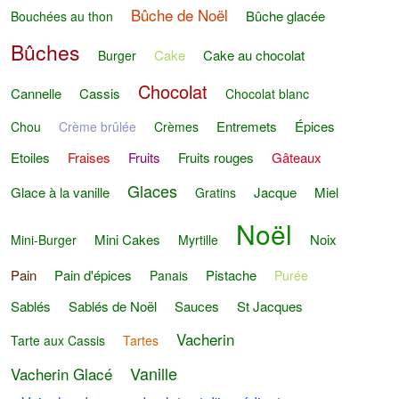
Bûche de Noël
Bûche glacée
Bouchées au thon
Bûches
Cake
Cake au chocolat
Burger
Chocolat
Cannelle
Cassis
Chocolat blanc
Entremets
Épices
Chou
Crème brûlée
Crèmes
Etoiles
Fraises
Fruits
Fruits rouges
Gâteaux
Glaces
Glace à la vanille
Jacque
Miel
Gratins
Noël
Mini Cakes
Noix
Mini-Burger
Myrtille
Pain
Pain d'épices
Pistache
Panais
Purée
Sablés
Sablés de Noël
Sauces
St Jacques
Vacherin
Tarte aux Cassis
Tartes
Vanille
Vacherin Glacé