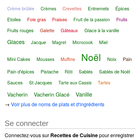
Entremets
Épices
Crème brûlée
Crèmes
Crevettes
Etoiles
Fraises
Fruits
Foie gras
Fruit de la passion
Fruits rouges
Gâteaux
Glace à la vanille
Galette
Glaces
Jacque
Miel
Magret
Microcook
Noël
Mini Cakes
Noix
Pain
Mousses
Muffins
Pain d'épices
Pistache
Sablés
Sablés de Noël
Rôti
Sauces
St Jacques
Tarte aux Cassis
Tartes
Vanille
Vacherin
Vacherin Glacé
→
Voir plus de noms de plats et d'ingrédients
Se connecter
Connectez-vous sur
Recettes de Cuisine
pour enregistrer