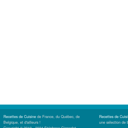
Recettes de Cuisine
de France, du Québec, de
Recettes de Cuis
Belgique, et d'ailleurs !
une sélection de 
Copyright © 2010 - 2024 Stéphane Gigandet