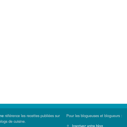
ine
référence les recettes publiées sur
Pour les blogueuses et blogueurs :
blogs de cuisine.
Inscrivez votre blog