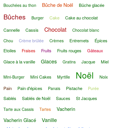
Bûche de Noël
Bûche glacée
Bouchées au thon
Bûches
Cake
Cake au chocolat
Burger
Chocolat
Cannelle
Cassis
Chocolat blanc
Entremets
Épices
Chou
Crème brûlée
Crèmes
Etoiles
Fraises
Fruits
Fruits rouges
Gâteaux
Glaces
Glace à la vanille
Jacque
Miel
Gratins
Noël
Mini Cakes
Noix
Mini-Burger
Myrtille
Pain
Pain d'épices
Pistache
Panais
Purée
Sablés
Sablés de Noël
Sauces
St Jacques
Vacherin
Tarte aux Cassis
Tartes
Vanille
Vacherin Glacé