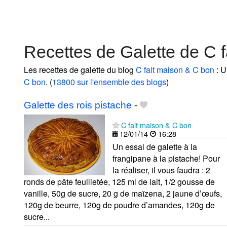
Recettes de Galette de C 
Les recettes de galette du blog
C fait maison & C bon
: U
C bon
. (
13800 sur l'ensemble des blogs
)
Galette des rois pistache
-
C fait maison & C bon
12/01/14
16:28
Un essai de galette à la
frangipane à la pistache! Pour
la réaliser, il vous faudra : 2
ronds de pâte feuilletée, 125 ml de lait, 1/2 gousse de
vanille, 50g de sucre, 20 g de maïzena, 2 jaune d’œufs,
120g de beurre, 120g de poudre d’amandes, 120g de
sucre...