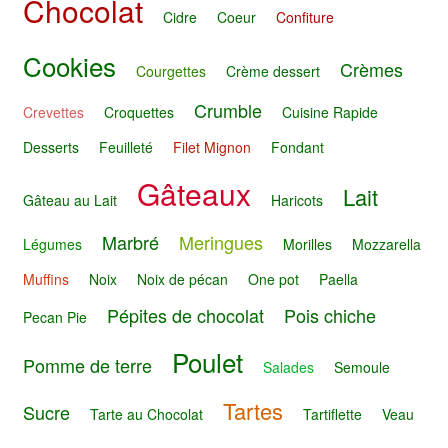
Chocolat
Cidre
Coeur
Confiture
Cookies
Crèmes
Courgettes
Crème dessert
Crumble
Crevettes
Croquettes
Cuisine Rapide
Desserts
Feuilleté
Filet Mignon
Fondant
Gâteaux
Lait
Gâteau au Lait
Haricots
Marbré
Meringues
Légumes
Morilles
Mozzarella
Muffins
Noix
Noix de pécan
One pot
Paella
Pépites de chocolat
Pois chiche
Pecan Pie
Poulet
Pomme de terre
Salades
Semoule
Tartes
Sucre
Tarte au Chocolat
Tartiflette
Veau