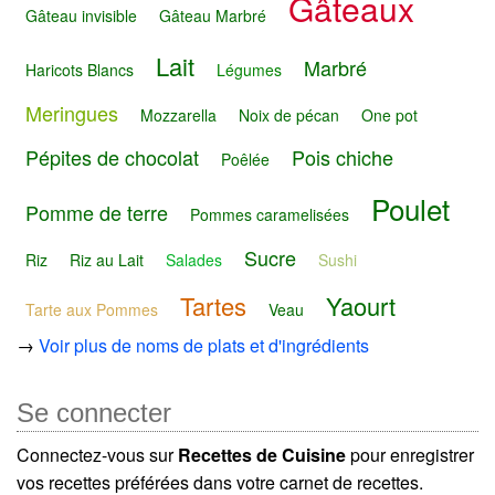
Gâteaux
Gâteau invisible
Gâteau Marbré
Lait
Marbré
Haricots Blancs
Légumes
Meringues
Mozzarella
Noix de pécan
One pot
Pépites de chocolat
Pois chiche
Poêlée
Poulet
Pomme de terre
Pommes caramelisées
Sucre
Riz
Riz au Lait
Salades
Sushi
Tartes
Yaourt
Tarte aux Pommes
Veau
→
Voir plus de noms de plats et d'ingrédients
Se connecter
Connectez-vous sur
Recettes de Cuisine
pour enregistrer
vos recettes préférées dans votre carnet de recettes.