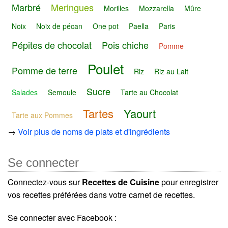
Marbré
Meringues
Morilles
Mozzarella
Mûre
Noix
Noix de pécan
One pot
Paella
Paris
Pépites de chocolat
Pois chiche
Pomme
Poulet
Pomme de terre
Riz
Riz au Lait
Sucre
Salades
Semoule
Tarte au Chocolat
Tartes
Yaourt
Tarte aux Pommes
→
Voir plus de noms de plats et d'ingrédients
Se connecter
Connectez-vous sur
Recettes de Cuisine
pour enregistrer
vos recettes préférées dans votre carnet de recettes.
Se connecter avec Facebook :