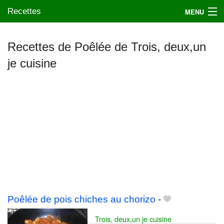
Recettes
MENU
Recettes de Poêlée de Trois, deux,un
je cuisine
Mes blogs préférés
Poêlée de pois chiches au chorizo
-
Trois, deux,un je cuisine