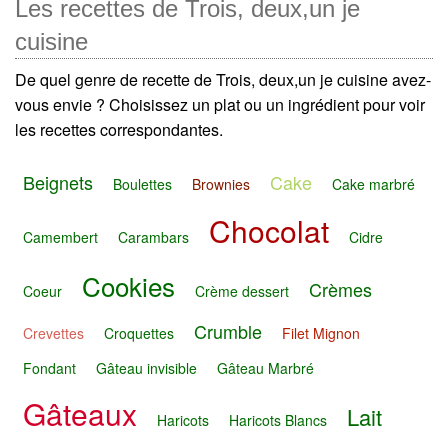
Les recettes de Trois, deux,un je
cuisine
De quel genre de recette de Trois, deux,un je cuisine avez-
vous envie ? Choisissez un plat ou un ingrédient pour voir
les recettes correspondantes.
Beignets
Cake
Boulettes
Brownies
Cake marbré
Chocolat
Camembert
Carambars
Cidre
Cookies
Crèmes
Coeur
Crème dessert
Crumble
Crevettes
Croquettes
Filet Mignon
Fondant
Gâteau invisible
Gâteau Marbré
Gâteaux
Lait
Haricots
Haricots Blancs