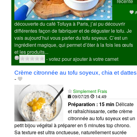
récente
A
découverte du café Tofuya à Paris, j’ai pu découvrir
différentes façon de fabriquer et de déguster le tofu. Je
vais aujourd’hui vous parler du tofu soyeux. C’est un
ingrédient magique, qui permet d’ôter à la fois les œufs
et les produits...
- votez pour ajouter à votre carnet
Crème citronnée au tofu soyeux, chia et dattes
-
Simplement Frais
09/07/25
14:49
Préparation :
15 min
Délicate
et rafraîchissante, cette crème
citronnée au tofu soyeux est un
petit bijou végétal à préparer en 5 minutes top chrono.
Sa texture est ultra onctueuse, naturellement sucrée