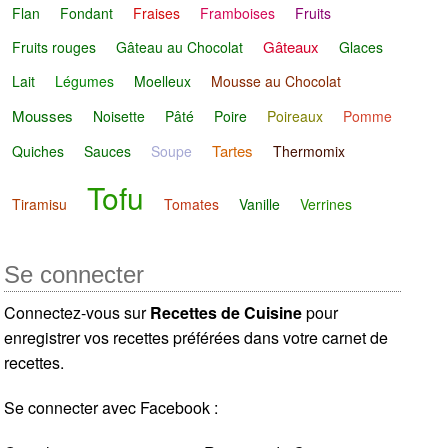
Flan
Fondant
Fraises
Framboises
Fruits
Gâteaux
Fruits rouges
Gâteau au Chocolat
Glaces
Lait
Légumes
Moelleux
Mousse au Chocolat
Mousses
Noisette
Pâté
Poire
Poireaux
Pomme
Tartes
Quiches
Sauces
Soupe
Thermomix
Tofu
Tiramisu
Tomates
Vanille
Verrines
Se connecter
Connectez-vous sur
Recettes de Cuisine
pour
enregistrer vos recettes préférées dans votre carnet de
recettes.
Se connecter avec Facebook :