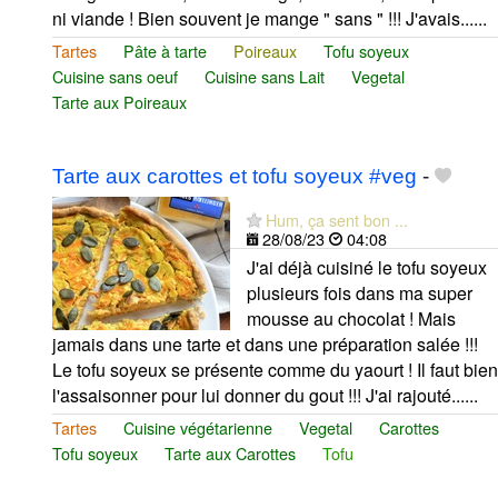
ni viande ! Bien souvent je mange " sans " !!! J'avais......
Tartes
Pâte à tarte
Poireaux
Tofu soyeux
Cuisine sans oeuf
Cuisine sans Lait
Vegetal
Tarte aux Poireaux
Tarte aux carottes et tofu soyeux #veg
-
Hum, ça sent bon ...
28/08/23
04:08
J'ai déjà cuisiné le tofu soyeux
plusieurs fois dans ma super
mousse au chocolat ! Mais
jamais dans une tarte et dans une préparation salée !!!
Le tofu soyeux se présente comme du yaourt ! Il faut bien
l'assaisonner pour lui donner du gout !!! J'ai rajouté......
Tartes
Cuisine végétarienne
Vegetal
Carottes
Tofu soyeux
Tarte aux Carottes
Tofu