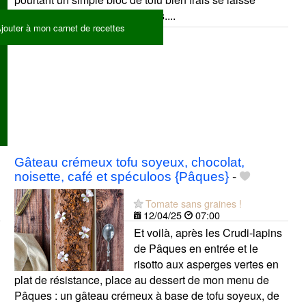
dévorer en quelques bouchées....
jouter à mon carnet de recettes
Tofu soyeux
Hiyayakko
Tofu
Gâteau crémeux tofu soyeux, chocolat,
noisette, café et spéculoos {Pâques}
-
Tomate sans graines !
12/04/25
07:00
Et voilà, après les Crudi-lapins
de Pâques en entrée et le
risotto aux asperges vertes en
plat de résistance, place au dessert de mon menu de
Pâques : un gâteau crémeux à base de tofu soyeux, de