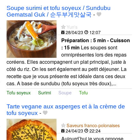
Soupe surimi et tofu soyeux / Sundubu
Gematsal Guk / 순두부게맛살국
-
Yun's
28/04/23
12:07
Préparation :
5 min - Cuisson
:
15 min
Les soupes sont
omniprésentes lors des repas
coréens. Elles accompagnent un plat principal, juste à
côté du riz. On les sert également au petit déjeuner. La
recette que je vous présente est idéale dans ces deux
cas. A base de sundubu (tofu soyeux très doux),...
Tofu soyeux
Surimi
Soupe
Tofu
Tarte vegane aux asperges et à la crème de
tofu soyeux
-
Saveurs franco-polonaises
24/04/23
22:24
Aujourd’hui je vous propose