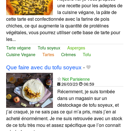
une recette pour les adeptes de
la cuisine végane, la pâte de
cette tarte est confectionnée avec la farine de pois
chiches, ce qui augmente la quantité de protéines
végétales, vous pourrez utiliser cette base de tarte pour
les...
Tarte végane
Tofu soyeux
Asperges
Cuisine Vegane
Tartes
Crèmes
Tofu
Que faire avec du tofu soyeux
-
Not Parisienne
26/03/23
06:59
Récemment, je suis tombée
dans un magasin sur un
déstockage de tofu soyeux, et
j’ai craqué, je ne sais pas ce qui m’a pris, mais j’en ai
acheté énormément. Je me suis retrouvée avec un stock
de ce tofu très mou et assez spécifique que l’on connait