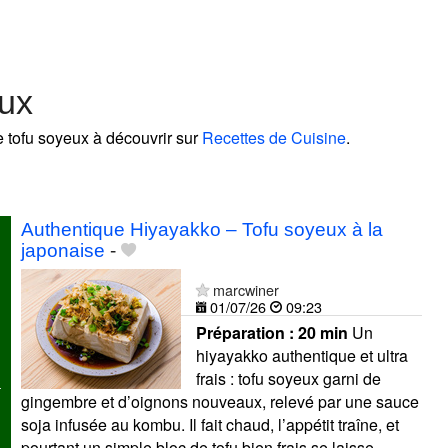
eux
e tofu soyeux à découvrir sur
Recettes de Cuisine
.
!
Authentique Hiyayakko – Tofu soyeux à la
japonaise
-
marcwiner
01/07/26
09:23
Préparation :
20 min
Un
hiyayakko authentique et ultra
frais : tofu soyeux garni de
gingembre et d’oignons nouveaux, relevé par une sauce
soja infusée au kombu. Il fait chaud, l’appétit traîne, et
pourtant un simple bloc de tofu bien frais se laisse