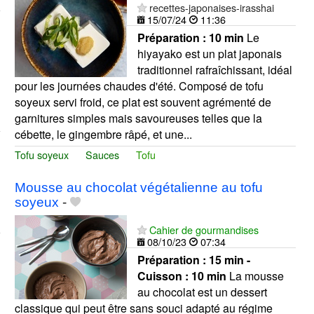
recettes-japonaises-irasshai
15/07/24
11:36
Préparation :
10 min
Le
hiyayako est un plat japonais
traditionnel rafraîchissant, idéal
pour les journées chaudes d'été. Composé de tofu
soyeux servi froid, ce plat est souvent agrémenté de
garnitures simples mais savoureuses telles que la
cébette, le gingembre râpé, et une...
Tofu soyeux
Sauces
Tofu
Mousse au chocolat végétalienne au tofu
soyeux
-
Cahier de gourmandises
08/10/23
07:34
Préparation :
15 min -
Cuisson :
10 min
La mousse
au chocolat est un dessert
classique qui peut être sans souci adapté au régime