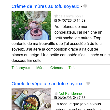
Crème de mûres au tofu soyeux
-
ca a leyre bon !
04/07/23
14:39
Au tréfonds de mon
congélateur, j’ai déniché un
petit sachet de mûres. Trop
contente de ma trouvaille que j’ai associée à du tofu
soyeux. J’ai aéré la composition grâce à l’ajout de
blancs en neige. Une petite compotée s’est nichée sur le
dessous En cette...
Tofu soyeux
Mûre
Crèmes
Tofu
Omelette végétale au tofu soyeux
-
Not Parisienne
26/04/23
17:53
La recette que je vais vous
présenter est une omelette