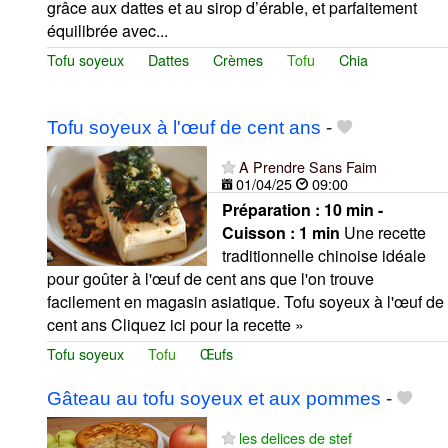
grâce aux dattes et au sirop d’érable, et parfaitement
équilibrée avec...
Tofu soyeux
Dattes
Crèmes
Tofu
Chia
Tofu soyeux à l'œuf de cent ans
-
A Prendre Sans Faim
01/04/25
09:00
Préparation :
10 min -
Cuisson :
1 min
Une recette
traditionnelle chinoise idéale
pour goûter à l'œuf de cent ans que l'on trouve
facilement en magasin asiatique. Tofu soyeux à l'œuf de
cent ans Cliquez ici pour la recette »
Tofu soyeux
Tofu
Œufs
Gâteau au tofu soyeux et aux pommes
-
les delices de stef