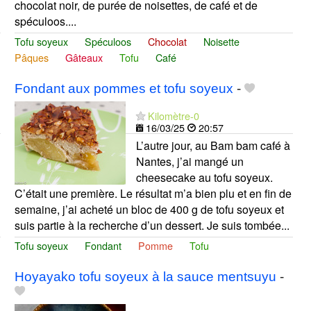
chocolat noir, de purée de noisettes, de café et de
spéculoos....
Tofu soyeux
Spéculoos
Chocolat
Noisette
Pâques
Gâteaux
Tofu
Café
Fondant aux pommes et tofu soyeux
-
Kilomètre-0
16/03/25
20:57
L’autre jour, au Bam bam café à
Nantes, j’ai mangé un
cheesecake au tofu soyeux.
C’était une première. Le résultat m’a bien plu et en fin de
semaine, j’ai acheté un bloc de 400 g de tofu soyeux et
suis partie à la recherche d’un dessert. Je suis tombée...
Tofu soyeux
Fondant
Pomme
Tofu
Hoyayako tofu soyeux à la sauce mentsuyu
-