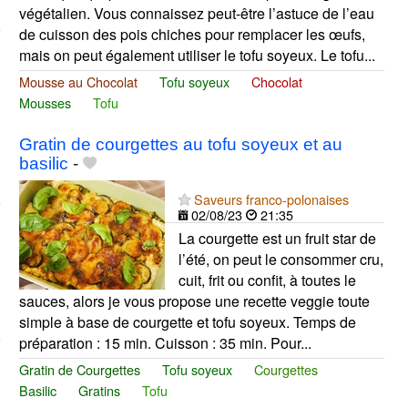
végétalien. Vous connaissez peut-être l’astuce de l’eau
de cuisson des pois chiches pour remplacer les œufs,
mais on peut également utiliser le tofu soyeux. Le tofu...
Mousse au Chocolat
Tofu soyeux
Chocolat
Mousses
Tofu
Gratin de courgettes au tofu soyeux et au
basilic
-
Saveurs franco-polonaises
02/08/23
21:35
La courgette est un fruit star de
l’été, on peut le consommer cru,
cuit, frit ou confit, à toutes le
sauces, alors je vous propose une recette veggie toute
simple à base de courgette et tofu soyeux. Temps de
préparation : 15 min. Cuisson : 35 min. Pour...
Gratin de Courgettes
Tofu soyeux
Courgettes
Basilic
Gratins
Tofu