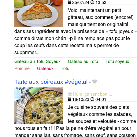
25/07/24
13:53
Voici maintenant un petit
gâteau, aux pommes (encore!)
mais qui tient son originalité
dans ses ingrédients avec la présence de « tofu joyeux »
comme dirais mon chéri :-p Il ne remplace pas pour le
coup les œufs dans cette recette mais permet de
supprimer...
Gâteau au Tofu Soyeux
Gâteau au Tofu
Tofu soyeux
Pomme
Gâteaux
Tofu
Tarte aux poireaux #végétal
-
Hum, ça sent bon ...
16/10/23
04:01
Je cuisine souvent des plats
végétaux comme les salades,
les soupes et veloutés - comme
nous tous en fait !!! Pas la peine d'être végétalien pour
manger sans lait, sans fromage, sans œuf, sans poisson