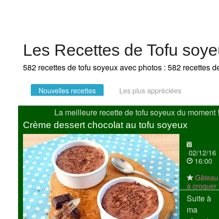
Les Recettes de Tofu soy
582 recettes de tofu soyeux avec photos : 582 recettes d
Nouvelles recettes
Les plus appréciées
La meilleure recette de tofu soyeux du moment 
Crème dessert chocolat au tofu soyeux
02/12/16
16:00
Gâteau
à croquer
Suite à
ma