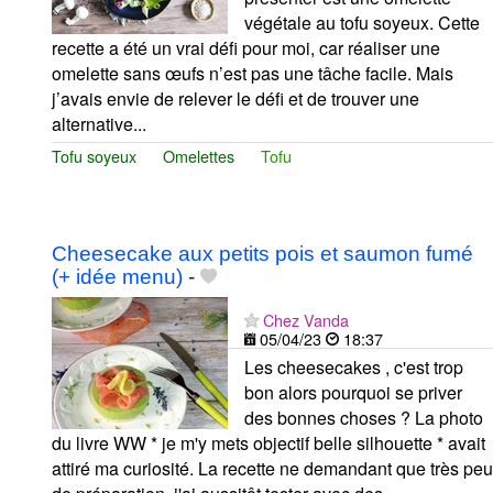
végétale au tofu soyeux. Cette
recette a été un vrai défi pour moi, car réaliser une
omelette sans œufs n’est pas une tâche facile. Mais
j’avais envie de relever le défi et de trouver une
alternative...
Tofu soyeux
Omelettes
Tofu
Cheesecake aux petits pois et saumon fumé
(+ idée menu)
-
Chez Vanda
05/04/23
18:37
Les cheesecakes , c'est trop
bon alors pourquoi se priver
des bonnes choses ? La photo
du livre WW * je m'y mets objectif belle silhouette * avait
attiré ma curiosité. La recette ne demandant que très peu