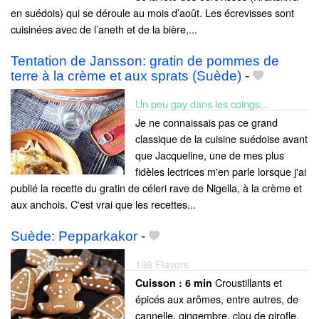
en suédois) qui se déroule au mois d’août. Les écrevisses sont
cuisinées avec de l’aneth et de la bière,...
Tentation de Jansson: gratin de pommes de
terre à la crème et aux sprats (Suède)
-
Un peu gay dans les coings...
Je ne connaissais pas ce grand
classique de la cuisine suédoise avant
que Jacqueline, une de mes plus
fidèles lectrices m'en parle lorsque j'ai
publié la recette du gratin de céleri rave de Nigella, à la crème et
aux anchois. C'est vrai que les recettes...
Suède: Pepparkakor
-
196 Flavors
Croustillants et
Cuisson :
6 min
épicés aux arômes, entre autres, de
cannelle, gingembre, clou de girofle,