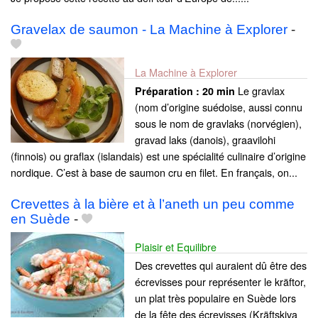
Gravelax de saumon - La Machine à Explorer
-
La Machine à Explorer
Le gravlax
Préparation :
20 min
(nom d’origine suédoise, aussi connu
sous le nom de gravlaks (norvégien),
gravad laks (danois), graavilohi
(finnois) ou graflax (islandais) est une spécialité culinaire d’origine
nordique. C’est à base de saumon cru en filet. En français, on...
Crevettes à la bière et à l’aneth un peu comme
en Suède
-
Plaisir et Equilibre
Des crevettes qui auraient dû être des
écrevisses pour représenter le kräftor,
un plat très populaire en Suède lors
de la fête des écrevisses (Kräftskiva