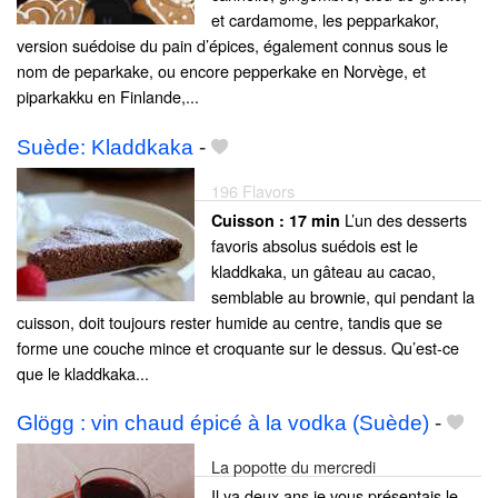
et cardamome, les pepparkakor,
version suédoise du pain d’épices, également connus sous le
nom de peparkake, ou encore pepperkake en Norvège, et
piparkakku en Finlande,...
Suède: Kladdkaka
-
196 Flavors
L’un des desserts
Cuisson :
17 min
favoris absolus suédois est le
kladdkaka, un gâteau au cacao,
semblable au brownie, qui pendant la
cuisson, doit toujours rester humide au centre, tandis que se
forme une couche mince et croquante sur le dessus. Qu’est-ce
que le kladdkaka...
Glögg : vin chaud épicé à la vodka (Suède)
-
La popotte du mercredi
Il ya deux ans je vous présentais le