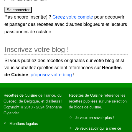
Pas encore inscrit(e) ?
Créez votre compte
pour découvrir
et partager des recettes avec d'autres blogueurs et lecteurs
passionnés de cuisine.
Inscrivez votre blog !
Si vous publiez des recettes originales sur votre blog et si
vous souhaitez qu'elles soient référencées sur
Recettes
de Cuisine
,
proposez votre blog
!
Recettes de Cuisine
de France, du
Recettes de Cuisine
référence les
Québec, de Belgique, et d'ailleurs !
recettes publiées sur une sélection
Copyright © 2010 - 2024 Stéphane
de blogs de cuisine.
Gigandet
Je veux en savoir plus !
Mentions légales
Je veux savoir qui a créé ce