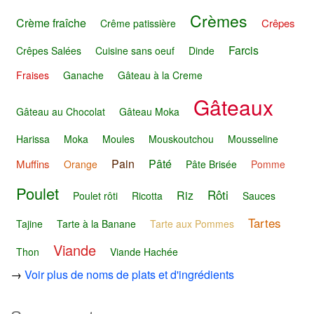
Crèmes
Crème fraîche
Crêpes
Crême patissière
Farcis
Crêpes Salées
Cuisine sans oeuf
Dinde
Fraises
Ganache
Gâteau à la Creme
Gâteaux
Gâteau au Chocolat
Gâteau Moka
Harissa
Moka
Moules
Mouskoutchou
Mousseline
Pain
Pâté
Muffins
Orange
Pâte Brisée
Pomme
Poulet
Rôti
Riz
Poulet rôti
Ricotta
Sauces
Tartes
Tajine
Tarte à la Banane
Tarte aux Pommes
Viande
Thon
Viande Hachée
→
Voir plus de noms de plats et d'ingrédients