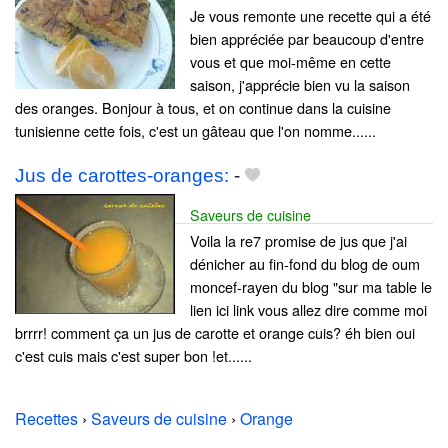
Je vous remonte une recette qui a été
bien appréciée par beaucoup d'entre
vous et que moi-même en cette
saison, j'apprécie bien vu la saison
des oranges. Bonjour à tous, et on continue dans la cuisine
tunisienne cette fois, c'est un gâteau que l'on nomme......
Jus de carottes-oranges:
-
Saveurs de cuisine
Voila la re7 promise de jus que j'ai
dénicher au fin-fond du blog de oum
moncef-rayen du blog "sur ma table le
lien ici link vous allez dire comme moi
brrrr! comment ça un jus de carotte et orange cuis? éh bien oui
c'est cuis mais c'est super bon !et......
Recettes
›
Saveurs de cuisine
›
Orange