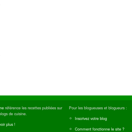
ine
référence les recettes publiées sur
Pour les blogueuses et blogueurs :
blogs de cuisine.
Inscrivez votre blog
oir plus !
Comment fonctionne le site ?