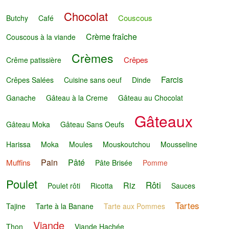
Chocolat
Couscous
Butchy
Café
Crème fraîche
Couscous à la viande
Crèmes
Crêpes
Crême patissière
Farcis
Crêpes Salées
Cuisine sans oeuf
Dinde
Ganache
Gâteau à la Creme
Gâteau au Chocolat
Gâteaux
Gâteau Moka
Gâteau Sans Oeufs
Harissa
Moka
Moules
Mouskoutchou
Mousseline
Pain
Pâté
Muffins
Pâte Brisée
Pomme
Poulet
Rôti
Riz
Poulet rôti
Ricotta
Sauces
Tartes
Tajine
Tarte à la Banane
Tarte aux Pommes
Viande
Thon
Viande Hachée