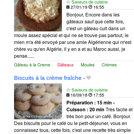
Saveurs de cuisine
27/01/19
16:55
Bonjour, Encore dans les
gâteaux sauf que cette fois,
c'est un gâteau cuit dans un
moule assez spécial et qui ne se trouve pas partout, le
mien m'a été envoyé par une amie Algérienne qui m'est
chère vu qu'en Algérie, il y en a et au Maroc aussi, je
pense......
Gâteau à la Creme
Gâteaux
Moules
Crèmes
Biscuits à la crème fraîche
-
Saveurs de cuisine
16/09/18
17:55
Préparation :
15 min -
Cuisson :
20 min
Très facile et
très bon pour un café. Bonjour.
Des biscuits pour le café ou le petit-déjeuner, vous en
connaissez tous, cette fois, c'est une recette très simple