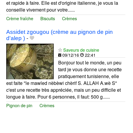
et rapide à faire. Elle est d'origine italienne, je vous la
conseille vivement pour votre......
Crème fraîche
Biscuits
Crèmes
Assidet zgougou (crème au pignon de pin
d'alep )
-
Saveurs de cuisine
09/12/16
22:41
Bonjour tout le monde, un peu
tard je vous donne une recette
pratiquement tunisienne, elle
est faite "le mawled nèbèwi chèrif S. ALLAH A.wè S"
c'est une recette très appréciée, mais un peu difficile et
longue à faire. Pour 6 personnes, il faut: 500 g......
Pignon de pin
Crèmes