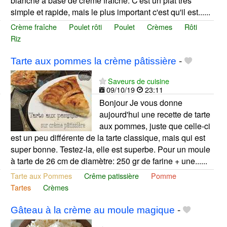
blanche à base de crème fraîche. C'est un plat très
simple et rapide, mais le plus important c'est qu'il est......
Crème fraîche
Poulet rôti
Poulet
Crèmes
Rôti
Riz
Tarte aux pommes la crème pâtissière
-
Saveurs de cuisine
09/10/19
23:11
Bonjour Je vous donne
aujourd'hui une recette de tarte
aux pommes, juste que celle-ci
est un peu différente de la tarte classique, mais qui est
super bonne. Testez-la, elle est superbe. Pour un moule
à tarte de 26 cm de diamètre: 250 gr de farine + une......
Tarte aux Pommes
Crême patissière
Pomme
Tartes
Crèmes
Gâteau à la crème au moule magique
-