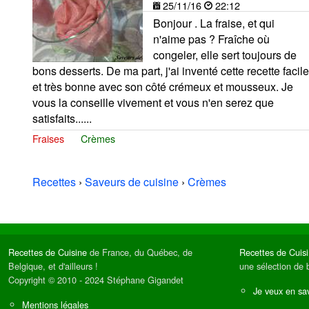
25/11/16
22:12
Bonjour . La fraise, et qui
n'aime pas ? Fraîche où
congeler, elle sert toujours de
bons desserts. De ma part, j'ai inventé cette recette facile
et très bonne avec son côté crémeux et mousseux. Je
vous la conseille vivement et vous n'en serez que
satisfaits......
Fraises
Crèmes
Recettes
›
Saveurs de cuisine
›
Crèmes
Recettes de Cuisine
de France, du Québec, de
Recettes de Cuis
Belgique, et d'ailleurs !
une sélection de 
Copyright © 2010 - 2024 Stéphane Gigandet
Je veux en sav
Mentions légales