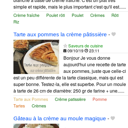
blanche à base de crème fraîche. C'est un plat très
simple et rapide, mais le plus important c'est qu'il est......
Crème fraîche
Poulet rôti
Poulet
Crèmes
Rôti
Riz
Tarte aux pommes la crème pâtissière
-
Saveurs de cuisine
09/10/19
23:11
Bonjour Je vous donne
aujourd'hui une recette de tarte
aux pommes, juste que celle-ci
est un peu différente de la tarte classique, mais qui est
super bonne. Testez-la, elle est superbe. Pour un moule
à tarte de 26 cm de diamètre: 250 gr de farine + une......
Tarte aux Pommes
Crême patissière
Pomme
Tartes
Crèmes
Gâteau à la crème au moule magique
-