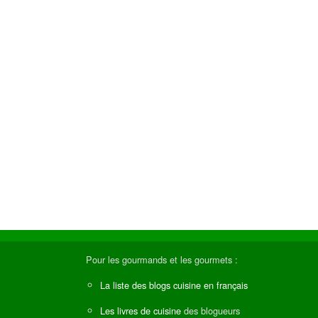
Pour les gourmands et les gourmets :
La liste des blogs cuisine en français
Les livres de cuisine
des blogueurs