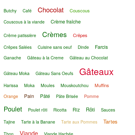
Chocolat
Couscous
Butchy
Café
Crème fraîche
Couscous à la viande
Crèmes
Crêpes
Crême patissière
Farcis
Crêpes Salées
Cuisine sans oeuf
Dinde
Ganache
Gâteau à la Creme
Gâteau au Chocolat
Gâteaux
Gâteau Moka
Gâteau Sans Oeufs
Muffins
Harissa
Moka
Moules
Mouskoutchou
Pain
Pâté
Orange
Pâte Brisée
Pomme
Poulet
Rôti
Riz
Poulet rôti
Ricotta
Sauces
Tartes
Tajine
Tarte à la Banane
Tarte aux Pommes
Viande
Thon
Viande Hachée