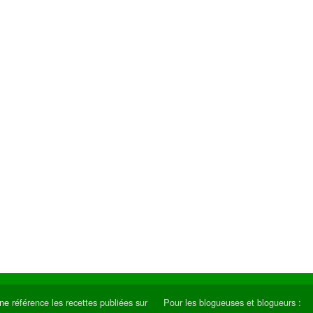
ine
référence les recettes publiées sur
Pour les blogueuses et blogueurs :