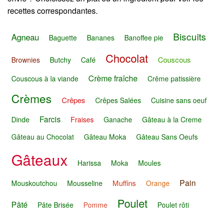
recettes correspondantes.
Biscuits
Agneau
Baguette
Bananes
Banoffee pie
Chocolat
Couscous
Brownies
Butchy
Café
Crème fraîche
Couscous à la viande
Crême patissière
Crèmes
Crêpes
Crêpes Salées
Cuisine sans oeuf
Farcis
Dinde
Fraises
Ganache
Gâteau à la Creme
Gâteau au Chocolat
Gâteau Moka
Gâteau Sans Oeufs
Gâteaux
Harissa
Moka
Moules
Pain
Muffins
Mouskoutchou
Mousseline
Orange
Poulet
Pâté
Pâte Brisée
Pomme
Poulet rôti