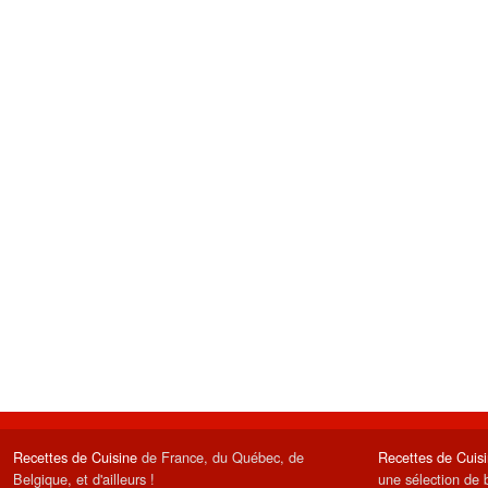
Recettes de Cuisine
de France, du Québec, de
Recettes de Cuis
Belgique, et d'ailleurs !
une sélection de 