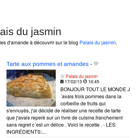
ais du jasmin
ttes d'amande à découvrir sur le blog
Palais du jasmin
.
Tarte aux pommes et amandes
-
Palais du jasmin
17/02/13
16:45
BONJOUR TOUT LE MONDE J
´avais trois pommes dans la
corbeille de fruits qui
s'ennuyès, j'ai décidé de réaliser une recette de tarte
que j'avais reperè sur un livre de cuisine.franchement
sans regret c´est un délice . Voici le recette . - LES
INGRÉDIENTS:...