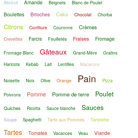
Amande
Abricot
Beignets
Blanc de Poulet
Cake
Boulettes
Brioches
Chocolat
Chorba
Citrons
Crèmes
Confiture
Couronne
Farcis
Fraises
Fromage
Crevettes
Feuilletés
Gâteaux
Fromage Blanc
Grand-Mère
Gratins
Haricots
Kebab
Lait
Lentilles
Macarons
Pain
Noisette
Noix
Olive
Orange
Pizza
Poulet
Pomme
Pomme de terre
Poivrons
Sauces
Quiches
Ricotta
Sauce blanche
Soupe
Spaghetti
Tarte aux Pommes
Tartelette
Tartes
Tomates
Viande
Vacances
Veau