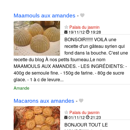
Maamouls aux amandes
-
Palais du jasmin
19/11/12
19:28
BONSOIR!!!!!! VOILA une
recette d'un gâteau syrien qui
fond dans la bouche. C'est une
recette du blog À nos petits fourneau.Le nom
MAAMOULS AUX AMANDES. - LES INGRÉDIENTS: -
400g de semoule fine. - 150g de farine. - 80g de sucre
glace. - 1 à c de levure...
Amande
Macarons aux amandes
-
Palais du jasmin
01/11/12
21:23
BONJOUR TOUT LE