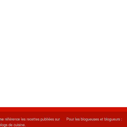
ine
référence les recettes publiées sur
Pour les blogueuses et blogueurs :
blogs de cuisine.