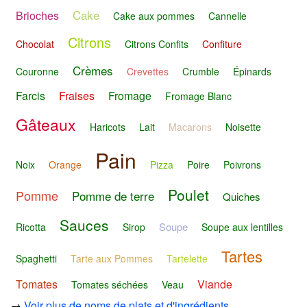
Cake
Brioches
Cake aux pommes
Cannelle
Citrons
Chocolat
Citrons Confits
Confiture
Crèmes
Couronne
Crevettes
Crumble
Épinards
Farcis
Fraises
Fromage
Fromage Blanc
Gâteaux
Haricots
Lait
Macarons
Noisette
Pain
Noix
Orange
Pizza
Poire
Poivrons
Poulet
Pomme
Pomme de terre
Quiches
Sauces
Soupe
Ricotta
Sirop
Soupe aux lentilles
Tartes
Spaghetti
Tarte aux Pommes
Tartelette
Tomates
Viande
Tomates séchées
Veau
→
Voir plus de noms de plats et d'ingrédients