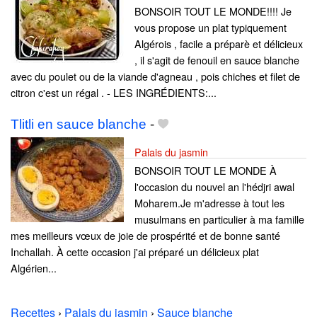
BONSOIR TOUT LE MONDE!!!! Je
vous propose un plat typiquement
Algérois , facile a préparè et délicieux
, il s'agit de fenouil en sauce blanche
avec du poulet ou de la viande d'agneau , pois chiches et filet de
citron c'est un régal . - LES INGRÉDIENTS:...
Tlitli en sauce blanche
-
Palais du jasmin
BONSOIR TOUT LE MONDE À
l'occasion du nouvel an l'hédjri awal
Moharem.Je m'adresse à tout les
musulmans en particulier à ma famille
mes meilleurs vœux de joie de prospérité et de bonne santé
Inchallah. À cette occasion j'ai préparé un délicieux plat
Algérien...
Recettes
›
Palais du jasmin
›
Sauce blanche