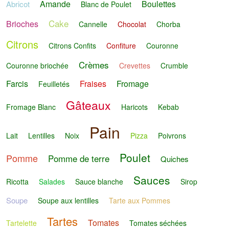
Amande
Boulettes
Abricot
Blanc de Poulet
Cake
Brioches
Cannelle
Chocolat
Chorba
Citrons
Citrons Confits
Confiture
Couronne
Crèmes
Couronne briochée
Crevettes
Crumble
Farcis
Fraises
Fromage
Feuilletés
Gâteaux
Fromage Blanc
Haricots
Kebab
Pain
Lait
Lentilles
Noix
Pizza
Poivrons
Poulet
Pomme
Pomme de terre
Quiches
Sauces
Ricotta
Salades
Sauce blanche
Sirop
Soupe
Soupe aux lentilles
Tarte aux Pommes
Tartes
Tomates
Tartelette
Tomates séchées