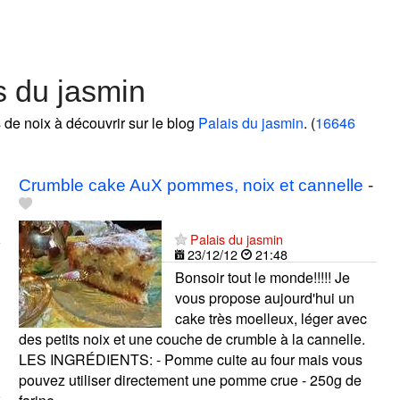
s du jasmin
s de noix à découvrir sur le blog
Palais du jasmin
. (
16646
Crumble cake AuX pommes, noix et cannelle
-
Palais du jasmin
23/12/12
21:48
Bonsoir tout le monde!!!!! Je
vous propose aujourd'hui un
cake très moelleux, léger avec
des petits noix et une couche de crumble à la cannelle.
LES INGRÉDIENTS: - Pomme cuite au four mais vous
pouvez utiliser directement une pomme crue - 250g de