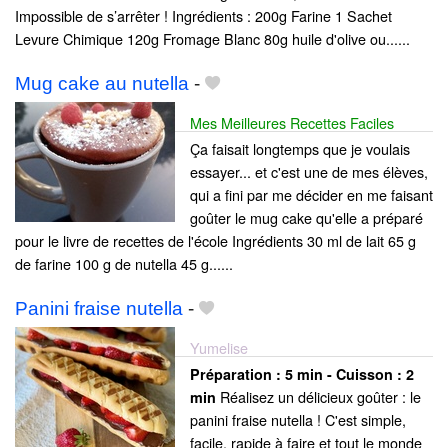
Impossible de s’arrêter ! Ingrédients : 200g Farine 1 Sachet
Levure Chimique 120g Fromage Blanc 80g huile d'olive ou......
Mug cake au nutella
-
Mes Meilleures Recettes Faciles
Ça faisait longtemps que je voulais
essayer... et c'est une de mes élèves,
qui a fini par me décider en me faisant
goûter le mug cake qu'elle a préparé
pour le livre de recettes de l'école Ingrédients 30 ml de lait 65 g
de farine 100 g de nutella 45 g......
Panini fraise nutella
-
Yumelise
Préparation :
5 min - Cuisson :
2
Réalisez un délicieux goûter : le
min
panini fraise nutella ! C'est simple,
facile, rapide à faire et tout le monde