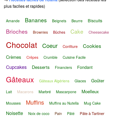
plus faciles et rapides)
Bananes
Biscuits
Amande
Beignets
Beurre
Brioches
Cake
Brownies
Bûches
Cheesecake
Chocolat
Coeur
Cookies
Confiture
Crèmes
Crêpes
Crumble
Cuisine Facile
Cupcakes
Desserts
Fondant
Financiers
Gâteaux
Goûter
Gâteaux Algériens
Glaces
Moelleux
Marbré
Lait
Macarons
Mascarpone
Muffins
Mousses
Muffins au Nutella
Mug Cake
Noisette
Pâte à Tartiner
Noix de coco
Pain
Pâté