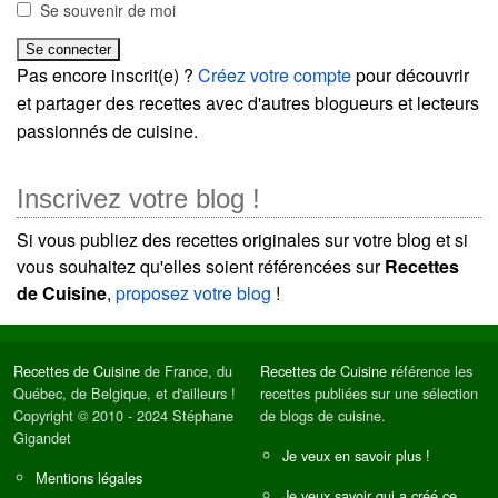
Se souvenir de moi
Pas encore inscrit(e) ?
Créez votre compte
pour découvrir
et partager des recettes avec d'autres blogueurs et lecteurs
passionnés de cuisine.
Inscrivez votre blog !
Si vous publiez des recettes originales sur votre blog et si
vous souhaitez qu'elles soient référencées sur
Recettes
de Cuisine
,
proposez votre blog
!
Recettes de Cuisine
de France, du
Recettes de Cuisine
référence les
Québec, de Belgique, et d'ailleurs !
recettes publiées sur une sélection
Copyright © 2010 - 2024 Stéphane
de blogs de cuisine.
Gigandet
Je veux en savoir plus !
Mentions légales
Je veux savoir qui a créé ce