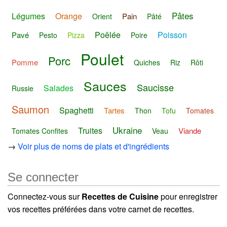
Pâtes
Légumes
Orange
Pain
Orient
Pâté
Poêlée
Poisson
Pavé
Pesto
Pizza
Poire
Poulet
Porc
Pomme
Quiches
Riz
Rôti
Sauces
Saucisse
Salades
Russie
Saumon
Spaghetti
Tartes
Thon
Tofu
Tomates
Ukraine
Truites
Viande
Tomates Confites
Veau
→
Voir plus de noms de plats et d'ingrédients
Se connecter
Connectez-vous sur
Recettes de Cuisine
pour enregistrer
vos recettes préférées dans votre carnet de recettes.