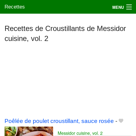
Recettes
MENU
Recettes de Croustillants de Messidor
cuisine, vol. 2
Mes blogs préférés
Poêlée de poulet croustillant, sauce rosée
-
Messidor cuisine, vol. 2