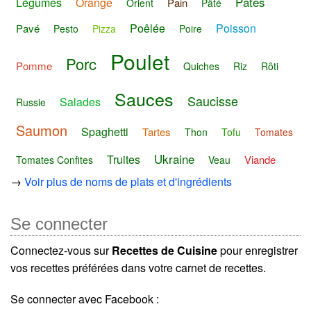
Pâtes
Légumes
Orange
Pain
Orient
Pâté
Poêlée
Poisson
Pavé
Pesto
Pizza
Poire
Poulet
Porc
Pomme
Quiches
Riz
Rôti
Sauces
Saucisse
Salades
Russie
Saumon
Spaghetti
Tartes
Thon
Tofu
Tomates
Ukraine
Truites
Viande
Tomates Confites
Veau
→
Voir plus de noms de plats et d'ingrédients
Se connecter
Connectez-vous sur
Recettes de Cuisine
pour enregistrer
vos recettes préférées dans votre carnet de recettes.
Se connecter avec Facebook :