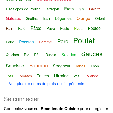
États-Unis
Escalopes de Poulet
Estragon
Galette
Iran
Gâteaux
Légumes
Orange
Gratins
Orient
Pâtes
Poêlée
Pain
Pavé
Pâté
Pesto
Pizza
Poulet
Porc
Poisson
Pomme
Poire
Sauces
Salades
Quiches
Riz
Rôti
Russie
Saumon
Saucisse
Spaghetti
Tartes
Thon
Ukraine
Truites
Viande
Tofu
Tomates
Veau
→
Voir plus de noms de plats et d'ingrédients
Se connecter
Connectez-vous sur
Recettes de Cuisine
pour enregistrer