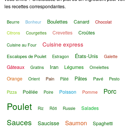
les recettes correspondantes.
Boulettes
Canard
Beurre
Bonheur
Chocolat
Crevettes
Croûtes
Citrons
Courgettes
Cuisine express
Cuisine au Four
États-Unis
Escalopes de Poulet
Estragon
Galette
Iran
Gâteaux
Légumes
Gratins
Omelettes
Pâtes
Orange
Pain
Pavé
Orient
Pâté
Pesto
Porc
Poêlée
Poisson
Pomme
Pizza
Poire
Poulet
Salades
Riz
Rôti
Russie
Sauces
Saumon
Saucisse
Spaghetti