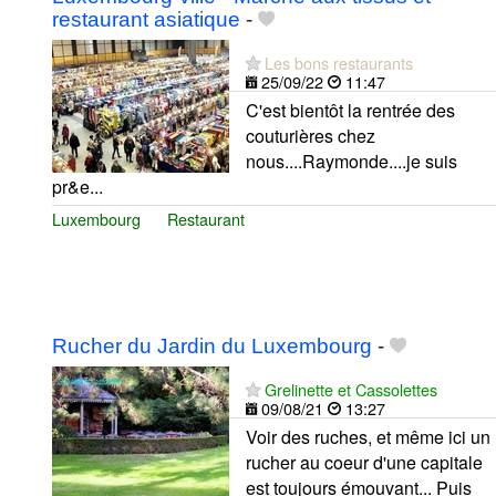
restaurant asiatique
-
Les bons restaurants
25/09/22
11:47
C'est bientôt la rentrée des
couturières chez
nous....Raymonde....je suis
pr&e...
Luxembourg
Restaurant
Rucher du Jardin du Luxembourg
-
Grelinette et Cassolettes
09/08/21
13:27
Voir des ruches, et même ici un
rucher au coeur d'une capitale
est toujours émouvant... Puis