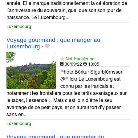
année. Elle marque traditionnellement la célébration de
l’anniversaire du souverain, quel que soit son jour de
naissance. Le Luxembourg...
Luxembourg
Voyage gourmand : que manger au
Luxembourg
-
Not Parisienne
30/09/22
13:05
Photo Börkur Sigurbjörnsson
@Flickr Le Luxembourg est
connu par les français et
notamment les frontaliers pour les tarifs avantageux sur
le tabac, l’essence… Mais c’est loin d’être le seul
avantage de ce petit pays, et on aurait tort d’y passer
sans en...
Luxembourg
Voyage gourmand : que rapporter du