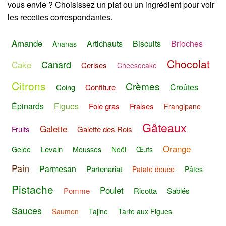
vous envie ? Choisissez un plat ou un ingrédient pour voir
les recettes correspondantes.
Amande
Artichauts
Biscuits
Brioches
Ananas
Chocolat
Canard
Cake
Cerises
Cheesecake
Citrons
Crèmes
Croûtes
Coing
Confiture
Épinards
Figues
Foie gras
Fraises
Frangipane
Gâteaux
Galette
Fruits
Galette des Rois
Orange
Levain
Gelée
Mousses
Noël
Œufs
Pain
Parmesan
Partenariat
Patate douce
Pâtes
Pistache
Poulet
Pomme
Ricotta
Sablés
Sauces
Saumon
Tajine
Tarte aux Figues