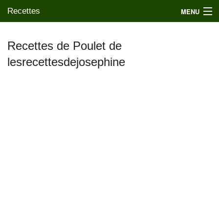
Recettes
MENU
Recettes de Poulet de
lesrecettesdejosephine
Mes blogs préférés