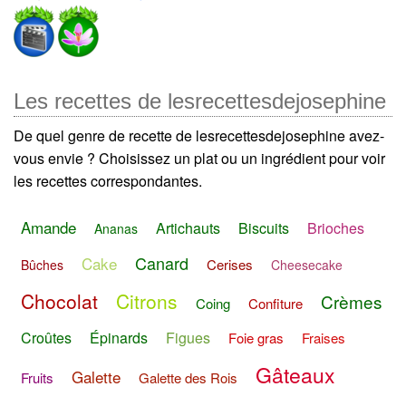
Les recettes de lesrecettesdejosephine
De quel genre de recette de lesrecettesdejosephine avez-
vous envie ? Choisissez un plat ou un ingrédient pour voir
les recettes correspondantes.
Amande
Artichauts
Biscuits
Brioches
Ananas
Canard
Cake
Cerises
Bûches
Cheesecake
Chocolat
Citrons
Crèmes
Coing
Confiture
Croûtes
Épinards
Figues
Foie gras
Fraises
Gâteaux
Galette
Fruits
Galette des Rois