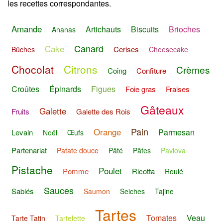
les recettes correspondantes.
Amande
Artichauts
Biscuits
Brioches
Ananas
Canard
Cake
Cerises
Bûches
Cheesecake
Chocolat
Citrons
Crèmes
Coing
Confiture
Croûtes
Épinards
Figues
Foie gras
Fraises
Gâteaux
Galette
Fruits
Galette des Rois
Pain
Orange
Parmesan
Levain
Noël
Œufs
Partenariat
Patate douce
Pâté
Pâtes
Pavlova
Pistache
Poulet
Pomme
Ricotta
Roulé
Sauces
Sablés
Saumon
Seiches
Tajine
Tartes
Tomates
Veau
Tarte Tatin
Tartelette