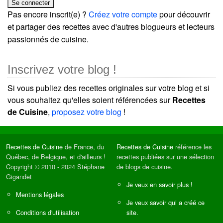
Pas encore inscrit(e) ?
Créez votre compte
pour découvrir
et partager des recettes avec d'autres blogueurs et lecteurs
passionnés de cuisine.
Inscrivez votre blog !
Si vous publiez des recettes originales sur votre blog et si
vous souhaitez qu'elles soient référencées sur
Recettes
de Cuisine
,
proposez votre blog
!
Recettes de Cuisine
de France, du
Recettes de Cuisine
référence les
Québec, de Belgique, et d'ailleurs !
recettes publiées sur une sélection
Copyright © 2010 - 2024 Stéphane
de blogs de cuisine.
Gigandet
Je veux en savoir plus !
Mentions légales
Je veux savoir qui a créé ce
Conditions d'utilisation
site.