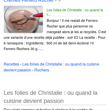
Crèmes Ferrero Rocher
-
Les folies de Christalie : ou quand la
c...
Bonjour ! Il me restait de Ferrero
Rocher que plus personne ne
mangeait alors je les ai recyclés. C'est
une variante d'une recette déjà publiée : voir ICI La recette : Pour
6 ramequins : Ingrédients : 500 ml de lait demi-écrémé 10
Ferrero Rochers 30 g......
Recettes
›
Les folies de Christalie : ou quand la cuisine
devient passion
›
Rochers
Les folies de Christalie : ou quand la
cuisine devient passion
Des plats simples et faciles à réaliser à la portée de