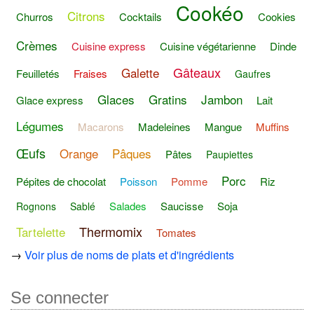
Cookéo
Citrons
Churros
Cocktails
Cookies
Crèmes
Cuisine express
Cuisine végétarienne
Dinde
Gâteaux
Galette
Feuilletés
Fraises
Gaufres
Glaces
Gratins
Jambon
Glace express
Lait
Légumes
Macarons
Madeleines
Mangue
Muffins
Œufs
Orange
Pâques
Pâtes
Paupiettes
Porc
Pépites de chocolat
Poisson
Pomme
Riz
Salades
Saucisse
Soja
Rognons
Sablé
Thermomix
Tartelette
Tomates
→
Voir plus de noms de plats et d'ingrédients
Se connecter