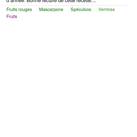
d’année. Bonne lecture de cette recette....
Fruits rouges
Mascarpone
Spéculoos
Verrines
Fruits