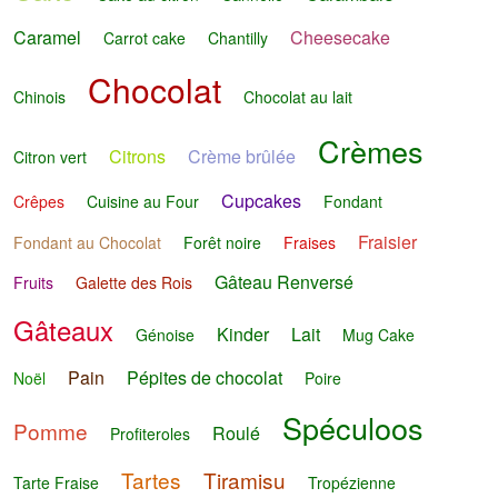
Caramel
Cheesecake
Carrot cake
Chantilly
Chocolat
Chinois
Chocolat au lait
Crèmes
Citrons
Crème brûlée
Citron vert
Cupcakes
Crêpes
Cuisine au Four
Fondant
Fraisier
Fondant au Chocolat
Forêt noire
Fraises
Gâteau Renversé
Fruits
Galette des Rois
Gâteaux
Kinder
Lait
Génoise
Mug Cake
Pain
Pépites de chocolat
Noël
Poire
Spéculoos
Pomme
Roulé
Profiteroles
Tartes
Tiramisu
Tarte Fraise
Tropézienne