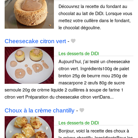
Découvrez la recette du fondant au
chocolat au lait de DiDi. Lorsque vous
mettez votre cuillère dans le fondant,
le chocolat dégouline.
Cheesecake citron vert
-
Les desserts de DiDi
Aujourd’hui, j’ai testé un cheesecake
citron vert. Ingrédients100g de palet
breton 25g de beurre mou 250g de
mascarpone 2 œufs 80g de sucre
semoule 20g de crème liquide 2 cuillères à soupe de farine 1
citron vert Préparation du cheesecake citron vertDans...
Choux à la crème chantilly
-
Les desserts de DiDi
Bonjour, voici la recette des choux à
la crème chantilly. IngrédientsPour les