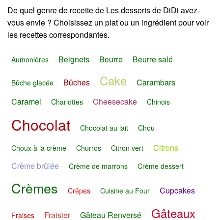
De quel genre de recette de Les desserts de DiDi avez-
vous envie ? Choisissez un plat ou un ingrédient pour voir
les recettes correspondantes.
Beignets
Beurre
Beurre salé
Aumonières
Cake
Bûches
Carambars
Bûche glacée
Caramel
Cheesecake
Charlottes
Chinois
Chocolat
Chocolat au lait
Chou
Citrons
Choux à la crème
Churros
Citron vert
Crème brûlée
Crème de marrons
Crème dessert
Crèmes
Cupcakes
Crêpes
Cuisine au Four
Gâteaux
Fraisier
Gâteau Renversé
Fraises