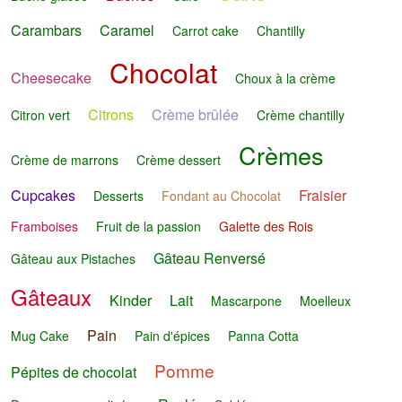
Carambars
Caramel
Carrot cake
Chantilly
Chocolat
Cheesecake
Choux à la crème
Citrons
Crème brûlée
Citron vert
Crème chantilly
Crèmes
Crème de marrons
Crème dessert
Cupcakes
Fraisier
Desserts
Fondant au Chocolat
Framboises
Fruit de la passion
Galette des Rois
Gâteau Renversé
Gâteau aux Pistaches
Gâteaux
Kinder
Lait
Mascarpone
Moelleux
Pain
Mug Cake
Pain d'épices
Panna Cotta
Pomme
Pépites de chocolat