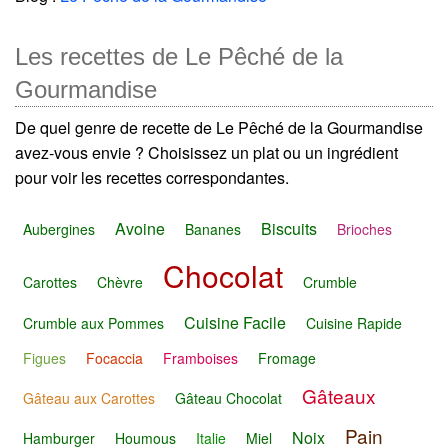
Les recettes de Le Pêché de la
Gourmandise
De quel genre de recette de Le Pêché de la Gourmandise
avez-vous envie ? Choisissez un plat ou un ingrédient
pour voir les recettes correspondantes.
Avoine
Biscuits
Aubergines
Bananes
Brioches
Chocolat
Carottes
Chèvre
Crumble
Cuisine Facile
Crumble aux Pommes
Cuisine Rapide
Figues
Focaccia
Framboises
Fromage
Gâteaux
Gâteau aux Carottes
Gâteau Chocolat
Pain
Noix
Hamburger
Houmous
Italie
Miel