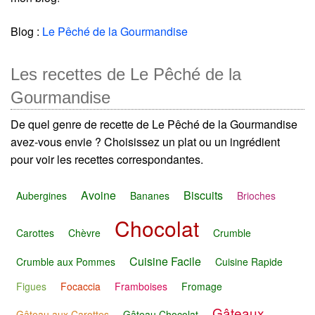
Blog :
Le Pêché de la Gourmandise
Les recettes de Le Pêché de la
Gourmandise
De quel genre de recette de Le Pêché de la Gourmandise
avez-vous envie ? Choisissez un plat ou un ingrédient
pour voir les recettes correspondantes.
Avoine
Biscuits
Aubergines
Bananes
Brioches
Chocolat
Carottes
Chèvre
Crumble
Cuisine Facile
Crumble aux Pommes
Cuisine Rapide
Figues
Focaccia
Framboises
Fromage
Gâteaux
Gâteau aux Carottes
Gâteau Chocolat