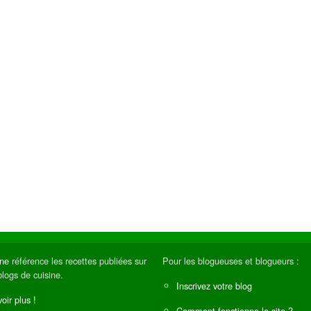
ine
référence les recettes publiées sur
Pour les blogueuses et blogueurs :
blogs de cuisine.
Inscrivez votre blog
oir plus !
Comment fonctionne le site ?