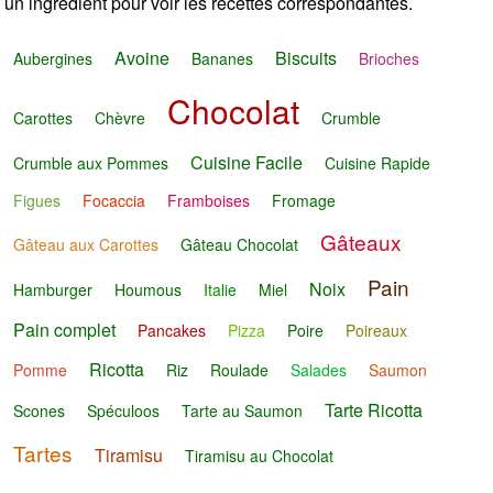
un ingrédient pour voir les recettes correspondantes.
Avoine
Biscuits
Aubergines
Bananes
Brioches
Chocolat
Carottes
Chèvre
Crumble
Cuisine Facile
Crumble aux Pommes
Cuisine Rapide
Figues
Focaccia
Framboises
Fromage
Gâteaux
Gâteau aux Carottes
Gâteau Chocolat
Pain
Noix
Hamburger
Houmous
Italie
Miel
Pain complet
Pancakes
Pizza
Poire
Poireaux
Ricotta
Pomme
Riz
Roulade
Salades
Saumon
Tarte Ricotta
Scones
Spéculoos
Tarte au Saumon
Tartes
Tiramisu
Tiramisu au Chocolat