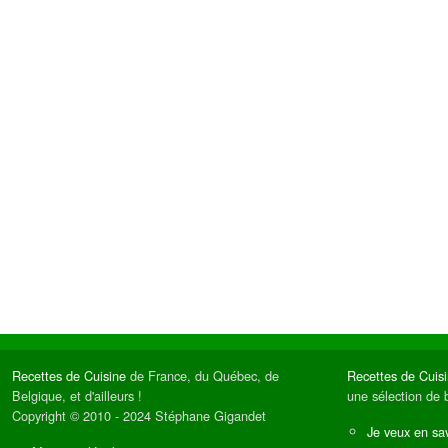
Recettes de Cuisine
de France, du Québec, de
Recettes de Cuis
Belgique, et d'ailleurs !
une sélection de 
Copyright © 2010 - 2024 Stéphane Gigandet
Je veux en sav