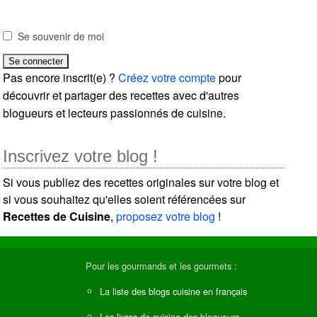
Se souvenir de moi
Pas encore inscrit(e) ?
Créez votre compte
pour
découvrir et partager des recettes avec d'autres
blogueurs et lecteurs passionnés de cuisine.
Inscrivez votre blog !
Si vous publiez des recettes originales sur votre blog et
si vous souhaitez qu'elles soient référencées sur
Recettes de Cuisine
,
proposez votre blog
!
Pour les gourmands et les gourmets :
La liste des blogs cuisine en français
Les livres de cuisine
des blogueurs