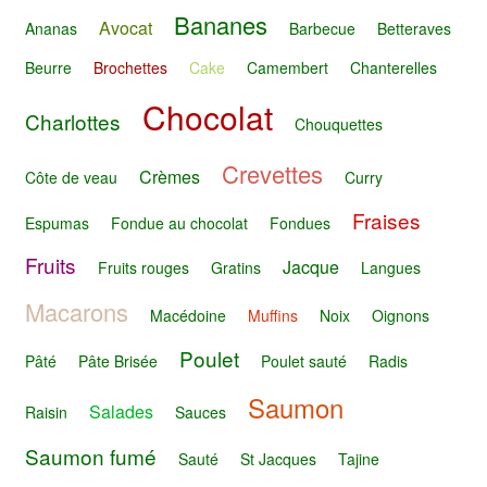
Bananes
Avocat
Ananas
Barbecue
Betteraves
Beurre
Brochettes
Cake
Camembert
Chanterelles
Chocolat
Charlottes
Chouquettes
Crevettes
Crèmes
Côte de veau
Curry
Fraises
Espumas
Fondue au chocolat
Fondues
Fruits
Jacque
Fruits rouges
Gratins
Langues
Macarons
Macédoine
Muffins
Noix
Oignons
Poulet
Pâté
Pâte Brisée
Poulet sauté
Radis
Saumon
Salades
Raisin
Sauces
Saumon fumé
Sauté
St Jacques
Tajine