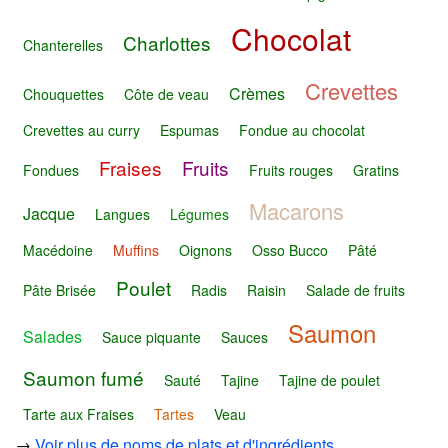
Chocolat
Charlottes
Chanterelles
Crevettes
Crèmes
Chouquettes
Côte de veau
Crevettes au curry
Espumas
Fondue au chocolat
Fraises
Fruits
Fondues
Fruits rouges
Gratins
Macarons
Jacque
Langues
Légumes
Macédoine
Muffins
Oignons
Osso Bucco
Pâté
Poulet
Pâte Brisée
Radis
Raisin
Salade de fruits
Saumon
Salades
Sauce piquante
Sauces
Saumon fumé
Sauté
Tajine
Tajine de poulet
Tarte aux Fraises
Tartes
Veau
→
Voir plus de noms de plats et d'ingrédients